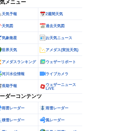
気メニュー
天気予報
2週間天気
天気図
過去天気図
気象衛星
お天気ニュース
世界天気
アメダス(実況天気)
アメダスランキング
ウェザーリポート
河川水位情報
ライブカメラ
ウェザーニュース
長期予報
LiVE
ーダーコンテンツ
雨雲レーダー
雨雪レーダー
積雪レーダー
風レーダー