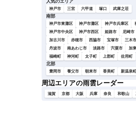
人気のエリア
い
神戸市
三宮
六甲道
塚口
武庫之荘
南部
神戸市東灘区
神戸市灘区
神戸市兵庫区
神戸市中央区
神戸市西区
姫路市
尼崎市
加古川市
赤穂市
西脇市
宝塚市
三木
丹波市
南あわじ市
淡路市
宍粟市
加
福崎町
神河町
太子町
上郡町
佐用町
北部
豊岡市
養父市
朝来市
香美町
新温泉
周辺エリアの雨雲レーダー
滋賀
京都
大阪
兵庫
奈良
和歌山