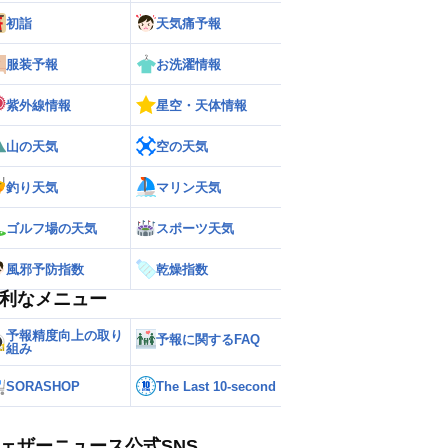
初詣
天気痛予報
服装予報
お洗濯情報
紫外線情報
星空・天体情報
山の天気
空の天気
釣り天気
マリン天気
ゴルフ場の天気
スポーツ天気
風邪予防指数
乾燥指数
利なメニュー
予報精度向上の取り
予報に関するFAQ
組み
SORASHOP
The Last 10-second
ェザーニュース公式SNS