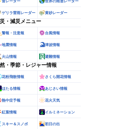
雷レーダー
世界の雨雲レーダー
ゲリラ雷雨レーダー
黄砂レーダー
災・減災メニュー
警報・注意報
台風情報
地震情報
津波情報
火山情報
避難情報
然・季節・レジャー情報
花粉飛散情報
さくら開花情報
ほたる情報
あじさい情報
熱中症予報
花火天気
ー
世界の雨雲レーダー
紅葉情報
イルミネーション
スキー＆スノボ
初日の出