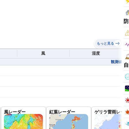
防
もっと見る
風
湿度
観測値
自
風レーダー
紅葉レーダー
ゲリラ雷雨レーダ