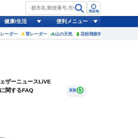
現在地
健康/生活
便利メニュー
風レーダー
雷レーダー
山の天気
花粉飛散情報
世界天気
ェザーニュースLiVE
に関するFAQ
更新