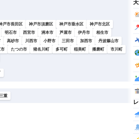
天
神戸市長田区
神戸市須磨区
神戸市垂水区
神戸市北区
明石市
西宮市
洲本市
芦屋市
伊丹市
相生市
市
高砂市
川西市
小野市
三田市
加西市
丹波篠山市
東市
たつの市
猪名川町
多可町
稲美町
播磨町
市川町
町
三重
レ