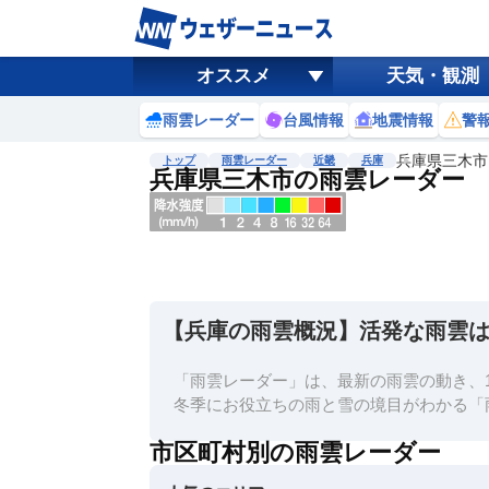
オススメ
天気・観測
雨雲レーダー
台風情報
地震情報
警
兵庫県三木市
トップ
雨雲レーダー
近畿
兵庫
兵庫県三木市の雨雲レーダー
地図選択
背景色調整
明
る
い
【兵庫の雨雲概況】活発な雨雲
暗
い
「雨雲レーダー」は、最新の雨雲の動き、1
濃淡調整
冬季にお役立ちの雨と雪の境目がわかる「
薄
市区町村別の雨雲レーダー
い
濃