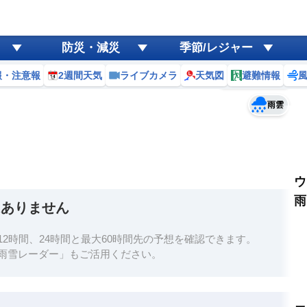
ゲリラ
風
防災・減災
季節/レジャー
黄砂
報・注意報
2週間天気
ライブカメラ
天気図
避難情報
予報士コメント
天気
台風
雨雲
ウ
雨
はありません
2時間、24時間と最大60時間先の予想を確認できます。
雨雪レーダー」もご活用ください。