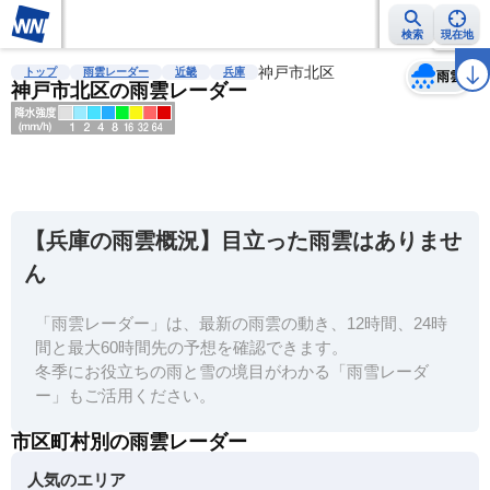
検索
現在地
天気
台風
雨雲レーダー
台風情報
地震情報
神戸市北区
警報・注意報
2週間天気
ラ
トップ
雨雲レーダー
近畿
兵庫
雨雲
神戸市北区の雨雲レーダー
明
る
い
【兵庫の雨雲概況】目立った雨雲はありませ
暗
ん
い
「雨雲レーダー」は、最新の雨雲の動き、12時間、24時
薄
間と最大60時間先の予想を確認できます。
い
冬季にお役立ちの雨と雪の境目がわかる「雨雪レーダ
濃
ー」もご活用ください。
い
市区町村別の雨雲レーダー
人気のエリア