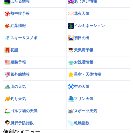
ほたる情報
あじさい情報
熱中症予報
花火天気
紅葉情報
イルミネーション
スキー＆スノボ
初日の出
初詣
天気痛予報
服装予報
お洗濯情報
紫外線情報
星空・天体情報
山の天気
空の天気
釣り天気
マリン天気
ゴルフ場の天気
スポーツ天気
風邪予防指数
乾燥指数
便利なメニュー