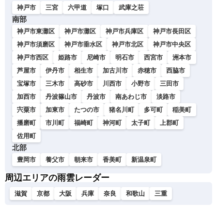
神戸市
三宮
六甲道
塚口
武庫之荘
南部
神戸市東灘区
神戸市灘区
神戸市兵庫区
神戸市長田区
神戸市須磨区
神戸市垂水区
神戸市北区
神戸市中央区
神戸市西区
姫路市
尼崎市
明石市
西宮市
洲本市
芦屋市
伊丹市
相生市
加古川市
赤穂市
西脇市
宝塚市
三木市
高砂市
川西市
小野市
三田市
加西市
丹波篠山市
丹波市
南あわじ市
淡路市
宍粟市
加東市
たつの市
猪名川町
多可町
稲美町
播磨町
市川町
福崎町
神河町
太子町
上郡町
佐用町
北部
豊岡市
養父市
朝来市
香美町
新温泉町
周辺エリアの雨雲レーダー
滋賀
京都
大阪
兵庫
奈良
和歌山
三重