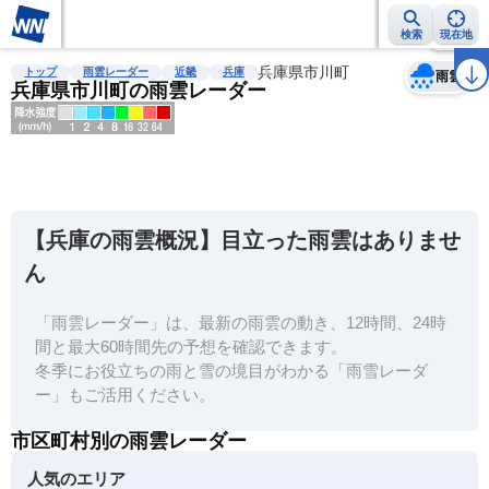
検索
現在地
天気
台風
雨雲レーダー
台風情報
地震情報
兵庫県市川町
警報・注意報
2週間天気
ラ
トップ
雨雲レーダー
近畿
兵庫
雨雲
兵庫県市川町の雨雲レーダー
明
る
い
【兵庫の雨雲概況】目立った雨雲はありませ
暗
ん
い
「雨雲レーダー」は、最新の雨雲の動き、12時間、24時
薄
間と最大60時間先の予想を確認できます。
い
冬季にお役立ちの雨と雪の境目がわかる「雨雪レーダ
濃
ー」もご活用ください。
い
市区町村別の雨雲レーダー
人気のエリア