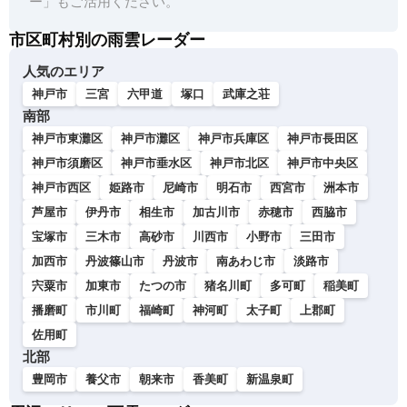
ー」もご活用ください。
市区町村別の雨雲レーダー
人気のエリア
神戸市
三宮
六甲道
塚口
武庫之荘
南部
神戸市東灘区
神戸市灘区
神戸市兵庫区
神戸市長田区
神戸市須磨区
神戸市垂水区
神戸市北区
神戸市中央区
神戸市西区
姫路市
尼崎市
明石市
西宮市
洲本市
芦屋市
伊丹市
相生市
加古川市
赤穂市
西脇市
宝塚市
三木市
高砂市
川西市
小野市
三田市
加西市
丹波篠山市
丹波市
南あわじ市
淡路市
宍粟市
加東市
たつの市
猪名川町
多可町
稲美町
播磨町
市川町
福崎町
神河町
太子町
上郡町
佐用町
北部
豊岡市
養父市
朝来市
香美町
新温泉町