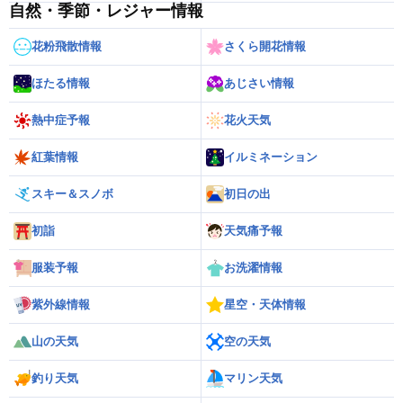
自然・季節・レジャー情報
花粉飛散情報
さくら開花情報
ほたる情報
あじさい情報
熱中症予報
花火天気
紅葉情報
イルミネーション
スキー＆スノボ
初日の出
初詣
天気痛予報
服装予報
お洗濯情報
紫外線情報
星空・天体情報
山の天気
空の天気
釣り天気
マリン天気