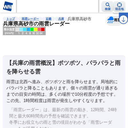
検索
現在地
天気
台風
雨雲レーダー
台風情報
地震情報
兵庫県高砂市
警報・注意報
2週間天気
ラ
トップ
雨雲レーダー
近畿
兵庫
雨雲
兵庫県高砂市の雨雲レーダー
明
る
い
【兵庫の雨雲概況】ポツポツ、パラパラと雨
暗
を降らせる雲
い
雨雲は北西へ進み、ポツポツと雨を降らせます。局地的に
薄
パラパラと降ることもあります。個々の雨雲が通り過ぎる
い
までの目安の時間は、多くの場所で10分程度の予想です。
濃
この先、1時間程度は雨雲が発生しやすくなります。
い
「雨雲レーダー」は、最新の雨雲の動き、12時間、24時
間と最大60時間先の予想を確認できます。
冬季にお役立ちの雨と雪の境目がわかる「雨雪レーダ