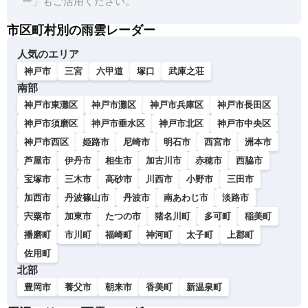
ー」もご活用ください。
市区町村別の雨雲レーダー
人気のエリア
神戸市
三宮
六甲道
塚口
武庫之荘
南部
神戸市東灘区
神戸市灘区
神戸市兵庫区
神戸市長田区
神戸市須磨区
神戸市垂水区
神戸市北区
神戸市中央区
神戸市西区
姫路市
尼崎市
明石市
西宮市
洲本市
芦屋市
伊丹市
相生市
加古川市
赤穂市
西脇市
宝塚市
三木市
高砂市
川西市
小野市
三田市
加西市
丹波篠山市
丹波市
南あわじ市
淡路市
宍粟市
加東市
たつの市
猪名川町
多可町
稲美町
播磨町
市川町
福崎町
神河町
太子町
上郡町
佐用町
北部
豊岡市
養父市
朝来市
香美町
新温泉町