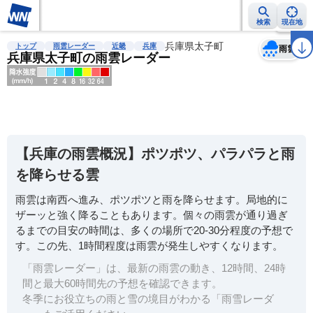
検索
現在地
天気
台風
雨雲レーダー
台風情報
地震情報
兵庫県太子町
警報・注意報
2週間天気
ラ
トップ
雨雲レーダー
近畿
兵庫
雨雲
兵庫県太子町の雨雲レーダー
明
る
い
【兵庫の雨雲概況】ポツポツ、パラパラと雨
暗
を降らせる雲
い
雨雲は南西へ進み、ポツポツと雨を降らせます。局地的に
薄
ザーッと強く降ることもあります。個々の雨雲が通り過ぎ
い
るまでの目安の時間は、多くの場所で20-30分程度の予想で
濃
す。この先、1時間程度は雨雲が発生しやすくなります。
い
「雨雲レーダー」は、最新の雨雲の動き、12時間、24時
間と最大60時間先の予想を確認できます。
冬季にお役立ちの雨と雪の境目がわかる「雨雪レーダ