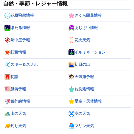
自然・季節・レジャー情報
花粉飛散情報
さくら開花情報
ほたる情報
あじさい情報
熱中症予報
花火天気
紅葉情報
イルミネーション
スキー＆スノボ
初日の出
初詣
天気痛予報
服装予報
お洗濯情報
紫外線情報
星空・天体情報
山の天気
空の天気
釣り天気
マリン天気