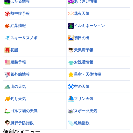
ほたる情報
あじさい情報
熱中症予報
花火天気
紅葉情報
イルミネーション
スキー＆スノボ
初日の出
初詣
天気痛予報
服装予報
お洗濯情報
紫外線情報
星空・天体情報
山の天気
空の天気
釣り天気
マリン天気
ゴルフ場の天気
スポーツ天気
風邪予防指数
乾燥指数
便利なメニュー