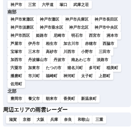
神戸市
三宮
六甲道
塚口
武庫之荘
南部
神戸市東灘区
神戸市灘区
神戸市兵庫区
神戸市長田区
神戸市須磨区
神戸市垂水区
神戸市北区
神戸市中央区
神戸市西区
姫路市
尼崎市
明石市
西宮市
洲本市
芦屋市
伊丹市
相生市
加古川市
赤穂市
西脇市
宝塚市
三木市
高砂市
川西市
小野市
三田市
加西市
丹波篠山市
丹波市
南あわじ市
淡路市
宍粟市
加東市
たつの市
猪名川町
多可町
稲美町
播磨町
市川町
福崎町
神河町
太子町
上郡町
佐用町
北部
豊岡市
養父市
朝来市
香美町
新温泉町
周辺エリアの雨雲レーダー
滋賀
京都
大阪
兵庫
奈良
和歌山
三重