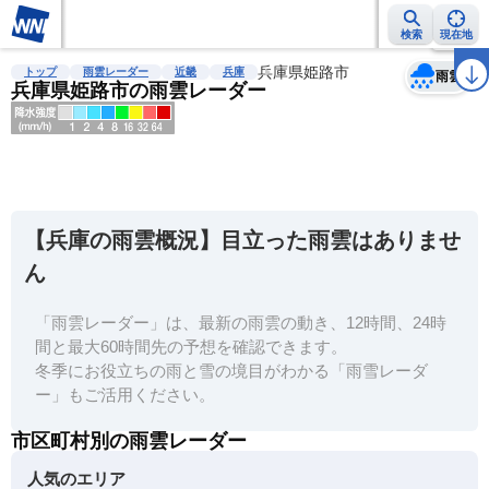
検索
現在地
天気
台風
雨雲レーダー
台風情報
地震情報
兵庫県姫路市
警報・注意報
2週間天気
ラ
トップ
雨雲レーダー
近畿
兵庫
雨雲
兵庫県姫路市の雨雲レーダー
明
る
い
【兵庫の雨雲概況】目立った雨雲はありませ
暗
ん
い
「雨雲レーダー」は、最新の雨雲の動き、12時間、24時
薄
間と最大60時間先の予想を確認できます。
い
冬季にお役立ちの雨と雪の境目がわかる「雨雪レーダ
濃
ー」もご活用ください。
い
市区町村別の雨雲レーダー
人気のエリア