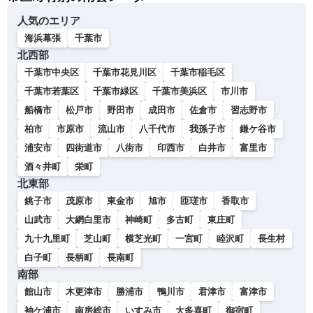
人気のエリア
海浜幕張
千葉市
北西部
千葉市中央区
千葉市花見川区
千葉市稲毛区
千葉市若葉区
千葉市緑区
千葉市美浜区
市川市
船橋市
松戸市
野田市
成田市
佐倉市
習志野市
柏市
市原市
流山市
八千代市
我孫子市
鎌ケ谷市
浦安市
四街道市
八街市
印西市
白井市
富里市
酒々井町
栄町
北東部
銚子市
茂原市
東金市
旭市
匝瑳市
香取市
山武市
大網白里市
神崎町
多古町
東庄町
九十九里町
芝山町
横芝光町
一宮町
睦沢町
長生村
白子町
長柄町
長南町
南部
館山市
木更津市
勝浦市
鴨川市
君津市
富津市
袖ケ浦市
南房総市
いすみ市
大多喜町
御宿町