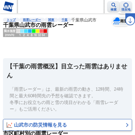
検索
現在地
天気
台風
雨雲レーダー
台風情報
地震情報
千葉県山武市
警報・注意報
2週間天気
ラ
トップ
雨雲レーダー
関東
千葉
雨雲
千葉県山武市の雨雲レーダー
明
る
い
【千葉の雨雲概況】目立った雨雲はありませ
暗
ん
い
「雨雲レーダー」は、最新の雨雲の動き、12時間、24時
薄
間と最大60時間先の予想を確認できます。
い
冬季にお役立ちの雨と雪の境目がわかる「雨雪レーダ
濃
ー」もご活用ください。
い
山武市の防災情報を見る
市区町村別の雨雲レーダー