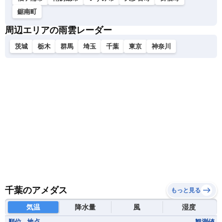
鋸南町
周辺エリアの雨雲レーダー
茨城
栃木
群馬
埼玉
千葉
東京
神奈川
千葉のアメダス
もっと見る
気温
降水量
風
湿度
順位
地点
観測値