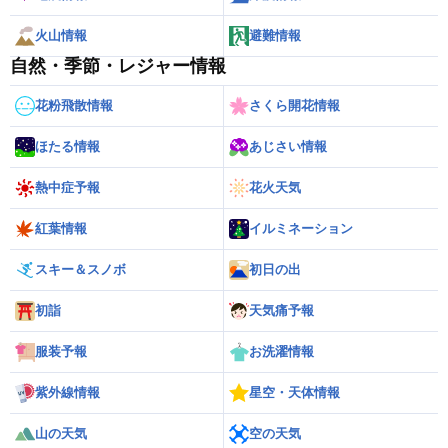
火山情報
避難情報
自然・季節・レジャー情報
花粉飛散情報
さくら開花情報
ほたる情報
あじさい情報
熱中症予報
花火天気
紅葉情報
イルミネーション
スキー＆スノボ
初日の出
初詣
天気痛予報
服装予報
お洗濯情報
紫外線情報
星空・天体情報
山の天気
空の天気