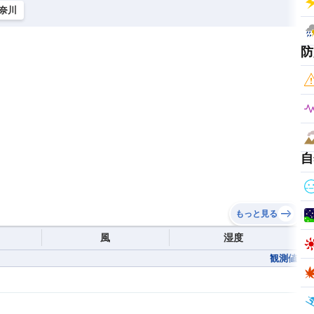
奈川
防
自
もっと見る
風
湿度
観測値