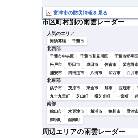
い
富津市の防災情報を見る
市区町村別の雨雲レーダー
人気のエリア
海浜幕張
千葉市
北西部
千葉市中央区
千葉市花見川区
千葉市稲毛
松戸市
野田市
成田市
佐倉市
習志野
浦安市
四街道市
八街市
印西市
白井
北東部
銚子市
茂原市
東金市
旭市
匝瑳市
九十九里町
芝山町
横芝光町
一宮町
南部
館山市
木更津市
勝浦市
鴨川市
君津
御宿町
鋸南町
周辺エリアの雨雲レーダー