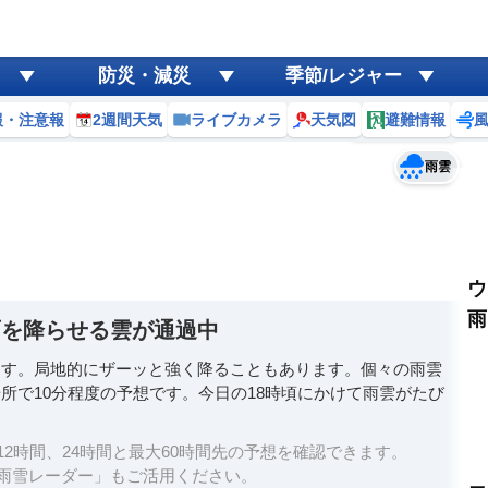
ゲリラ
風
防災・減災
季節/レジャー
黄砂
報・注意報
2週間天気
ライブカメラ
天気図
避難情報
予報士コメント
天気
台風
雨雲
ウ
雨
雨を降らせる雲が通過中
ます。局地的にザーッと強く降ることもあります。個々の雨雲
所で10分程度の予想です。今日の18時頃にかけて雨雲がたび
2時間、24時間と最大60時間先の予想を確認できます。
雨雪レーダー」もご活用ください。