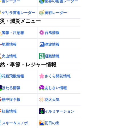
雷レーダー
世界の雨雲レーダー
ゲリラ雷雨レーダー
黄砂レーダー
災・減災メニュー
警報・注意報
台風情報
地震情報
津波情報
火山情報
避難情報
然・季節・レジャー情報
花粉飛散情報
さくら開花情報
ほたる情報
あじさい情報
熱中症予報
花火天気
紅葉情報
イルミネーション
スキー＆スノボ
初日の出