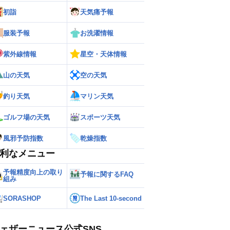
初詣
天気痛予報
服装予報
お洗濯情報
ー
世界の雨雲レーダー
紫外線情報
星空・天体情報
山の天気
空の天気
釣り天気
マリン天気
ゴルフ場の天気
スポーツ天気
風邪予防指数
乾燥指数
利なメニュー
予報精度向上の取り
予報に関するFAQ
組み
SORASHOP
The Last 10-second
ェザーニュース公式SNS