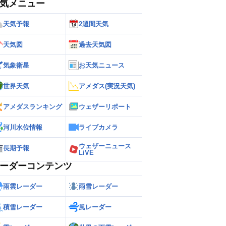
気メニュー
天気予報
2週間天気
天気図
過去天気図
気象衛星
お天気ニュース
世界天気
アメダス(実況天気)
アメダスランキング
ウェザーリポート
河川水位情報
ライブカメラ
ウェザーニュース
長期予報
LiVE
ーダーコンテンツ
雨雲レーダー
雨雪レーダー
積雪レーダー
風レーダー