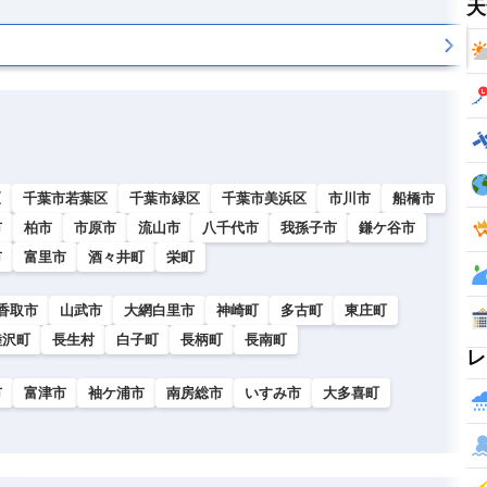
天
区
千葉市若葉区
千葉市緑区
千葉市美浜区
市川市
船橋市
市
柏市
市原市
流山市
八千代市
我孫子市
鎌ケ谷市
市
富里市
酒々井町
栄町
香取市
山武市
大網白里市
神崎町
多古町
東庄町
睦沢町
長生村
白子町
長柄町
長南町
レ
市
富津市
袖ケ浦市
南房総市
いすみ市
大多喜町