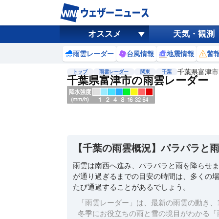
オススメ
天気・観測
雨雲レーダー
台風情報
地震情報
警
千葉県富津市
トップ
雨雲レーダー
関東
千葉
千葉県富津市の雨雲レーダー
地図選択
背景色調整
明
る
い
【千葉の雨雲概況】パラパラと
暗
い
雨雲は南西へ進み、パラパラと雨を降らせ
が通り過ぎるまでの目安の時間は、多くの場
濃淡調整
たび通過することがあるでしょう。
薄
い
「雨雲レーダー」は、最新の雨雲の動き、1
濃
冬季にお役立ちの雨と雪の境目がわかる「