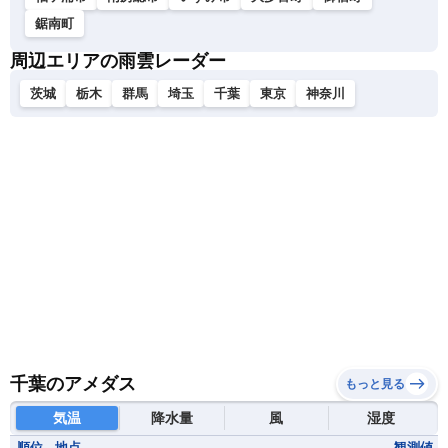
鋸南町
周辺エリアの雨雲レーダー
茨城
栃木
群馬
埼玉
千葉
東京
神奈川
千葉のアメダス
もっと見る
気温
降水量
風
湿度
順位
地点
観測値