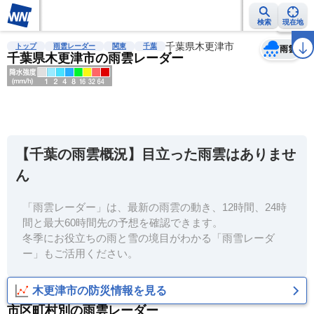
検索
現在地
天気
台風
雨雲レーダー
台風情報
地震情報
千葉県木更津市
警報・注意報
2週間天気
ラ
トップ
雨雲レーダー
関東
千葉
雨雲
千葉県木更津市の雨雲レーダー
明
る
い
【千葉の雨雲概況】目立った雨雲はありませ
暗
ん
い
「雨雲レーダー」は、最新の雨雲の動き、12時間、24時
薄
間と最大60時間先の予想を確認できます。
い
冬季にお役立ちの雨と雪の境目がわかる「雨雪レーダ
濃
ー」もご活用ください。
い
木更津市の防災情報を見る
市区町村別の雨雲レーダー