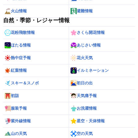
火山情報
避難情報
自然・季節・レジャー情報
花粉飛散情報
さくら開花情報
ほたる情報
あじさい情報
熱中症予報
花火天気
紅葉情報
イルミネーション
スキー＆スノボ
初日の出
初詣
天気痛予報
服装予報
お洗濯情報
紫外線情報
星空・天体情報
山の天気
空の天気