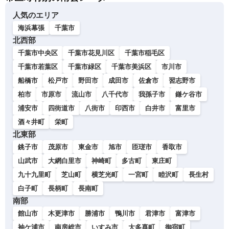
人気のエリア
海浜幕張
千葉市
北西部
千葉市中央区
千葉市花見川区
千葉市稲毛区
千葉市若葉区
千葉市緑区
千葉市美浜区
市川市
船橋市
松戸市
野田市
成田市
佐倉市
習志野市
柏市
市原市
流山市
八千代市
我孫子市
鎌ケ谷市
浦安市
四街道市
八街市
印西市
白井市
富里市
酒々井町
栄町
北東部
銚子市
茂原市
東金市
旭市
匝瑳市
香取市
山武市
大網白里市
神崎町
多古町
東庄町
九十九里町
芝山町
横芝光町
一宮町
睦沢町
長生村
白子町
長柄町
長南町
南部
館山市
木更津市
勝浦市
鴨川市
君津市
富津市
袖ケ浦市
南房総市
いすみ市
大多喜町
御宿町