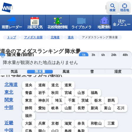
検索
現在地
ほか
全メニュー
雨雲レーダー
2週間天気
花粉飛散情報
ライブカメラ
地震情報
世界天
トップ
アメダス 全国
北海道
道央
アメダスランキング 降水量
道央のアメダスランキング 降水量
降水量(時間)
1h
3h
6h
24h
48h
降水量が観測された地点はありません
気温
降水量
風速
雪
湿度
エリア毎のアメダス(実況)
北海道
道央
道南
道北
道東
東北
青森
岩手
秋田
宮城
山形
福島
関東
東京
神奈川
埼玉
千葉
茨城
栃木
群馬
中部
静岡
愛知
岐阜
山梨
長野
新潟
富山
石川
福井
近畿
大阪
兵庫
京都
滋賀
奈良
和歌山
三重
中国
広島
岡山
山口
島根
鳥取