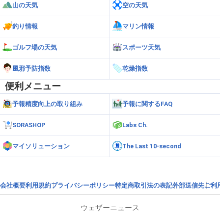
山の天気
空の天気
釣り情報
マリン情報
ゴルフ場の天気
スポーツ天気
風邪予防指数
乾燥指数
便利メニュー
予報精度向上の取り組み
予報に関するFAQ
SORASHOP
Labs Ch.
マイソリューション
The Last 10-second
会社概要
利用規約
プライバシーポリシー
特定商取引法の表記
外部送信先
ご利
ウェザーニュース