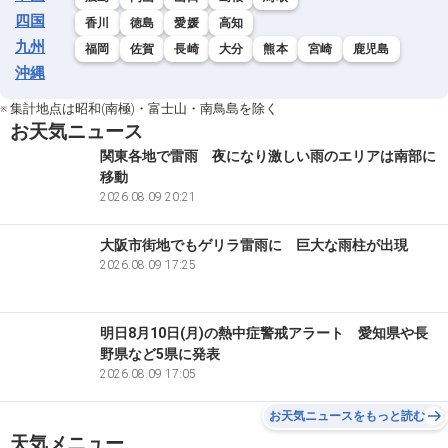
四国
香川
徳島
愛媛
高知
九州
福岡
佐賀
長崎
大分
熊本
宮崎
鹿児島
沖縄
※ 集計地点は昭和(南極)・富士山・南鳥島を除く
お天気ニュース
関東各地で雷雨 夜になり激しい雨のエリアは南部に
移動
2026.08.09 20:21
大阪市街地でもゲリラ雷雨に 巨大な雨柱が出現
2026.08.09 17:25
明日8月10日(月)の熱中症警戒アラート 愛知県や長
野県など5県に発表
2026.08.09 17:05
お天気ニュースをもっと読む
天気メニュー