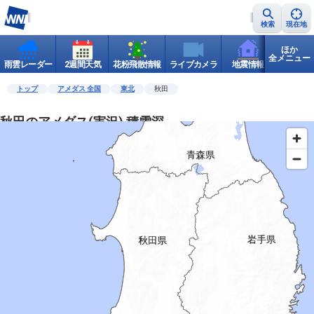
検索
現在地
ほか
全メニュー
雨雲レーダー
2週間天気
花粉飛散情報
ライブカメラ
地震情報
世界天
トップ
アメダス 全国
東北
秋田
秋田のアメダス(実況) 積雪深