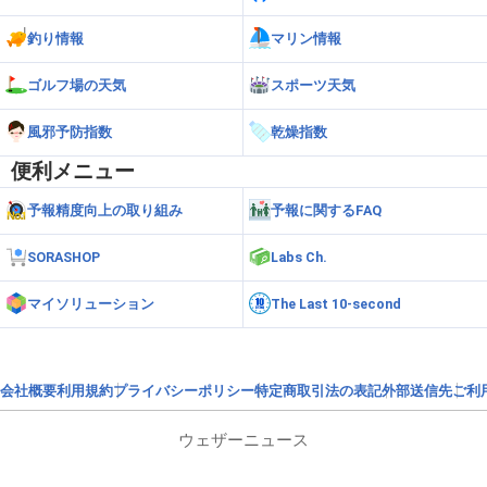
釣り情報
マリン情報
ゴルフ場の天気
スポーツ天気
風邪予防指数
乾燥指数
便利メニュー
予報精度向上の取り組み
予報に関するFAQ
SORASHOP
Labs Ch.
マイソリューション
The Last 10-second
会社概要
利用規約
プライバシーポリシー
特定商取引法の表記
外部送信先
ご利
ウェザーニュース