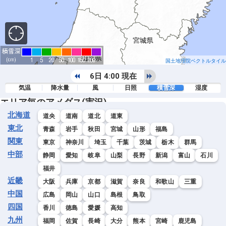
国土地理院ベクトルタイル
6日 4:00 現在
気温
降水量
風
日照
積雪深
湿度
エリア毎のアメダス(実況)
北海道
道央
道南
道北
道東
東北
青森
岩手
秋田
宮城
山形
福島
関東
東京
神奈川
埼玉
千葉
茨城
栃木
群馬
中部
静岡
愛知
岐阜
山梨
長野
新潟
富山
石川
福井
近畿
大阪
兵庫
京都
滋賀
奈良
和歌山
三重
中国
広島
岡山
山口
島根
鳥取
四国
香川
徳島
愛媛
高知
九州
福岡
佐賀
長崎
大分
熊本
宮崎
鹿児島