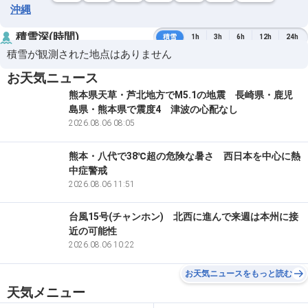
沖縄
積雪深(時間)
積雪
1h
3h
6h
12h
24h
積雪が観測された地点はありません
お天気ニュース
熊本県天草・芦北地方でM5.1の地震 長崎県・鹿児
島県・熊本県で震度4 津波の心配なし
2026.08.06 08:05
熊本・八代で38℃超の危険な暑さ 西日本を中心に熱
中症警戒
2026.08.06 11:51
台風15号(チャンホン) 北西に進んで来週は本州に接
近の可能性
2026.08.06 10:22
お天気ニュースをもっと読む
天気メニュー