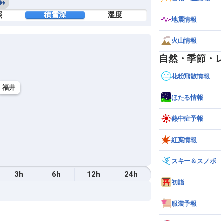
照
積雪深
湿度
地震情報
火山情報
自然・季節・
花粉飛散情報
福井
ほたる情報
熱中症予報
紅葉情報
スキー＆スノボ
3h
6h
12h
24h
初詣
服装予報