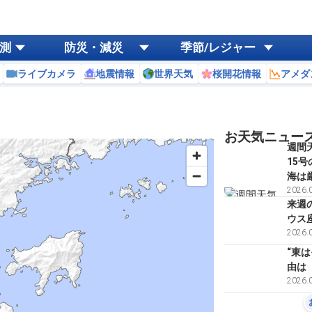
測
防災・減災
季節/レジャー
ライブカメラ
地震情報
世界天気
桜開花情報
アメダ
お天気ニュー
週間
15
海は
2026.0
来週の
ウス
2026.0
“東
由は
2026.0