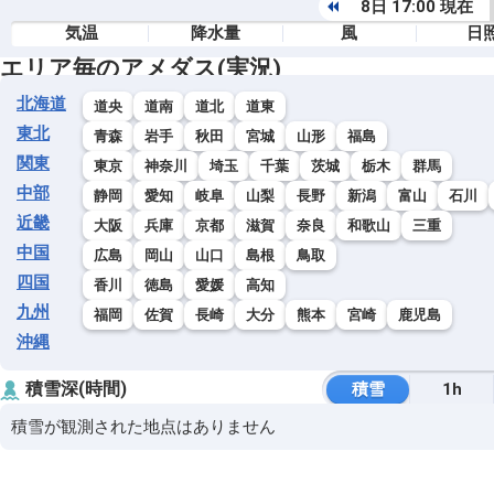
8日 17:00 現在
気温
降水量
風
日
エリア毎のアメダス(実況)
北海道
道央
道南
道北
道東
東北
青森
岩手
秋田
宮城
山形
福島
関東
東京
神奈川
埼玉
千葉
茨城
栃木
群馬
中部
静岡
愛知
岐阜
山梨
長野
新潟
富山
石川
近畿
大阪
兵庫
京都
滋賀
奈良
和歌山
三重
中国
広島
岡山
山口
島根
鳥取
四国
香川
徳島
愛媛
高知
九州
福岡
佐賀
長崎
大分
熊本
宮崎
鹿児島
沖縄
積雪深(時間)
積雪
1h
積雪が観測された地点はありません