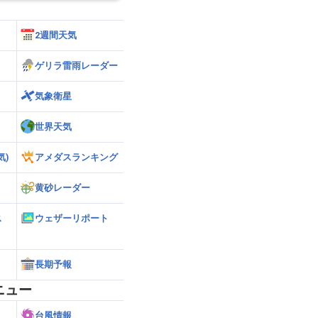
2週間天気
ゲリラ雷雨レーダー
気象衛星
世界天気
気)
アメダスランキング
黄砂レーダー
ス
ウェザーリポート
長期予報
ニュー
台風情報