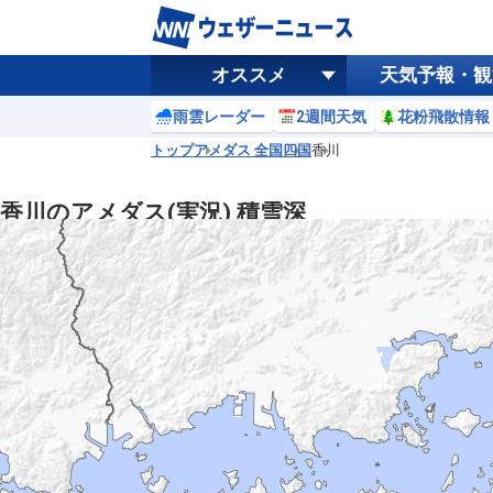
オススメ
天気予報・観
雨雲レーダー
2週間天気
花粉飛散情報
トップ
アメダス 全国
四国
香川
香川のアメダス(実況) 積雪深