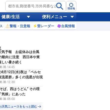
現在地
健康/生活
便利メニュー
ス
警報・注意報
雷レーダー
台風情報
お天気ニュース
ス
天気予報 お盆休みは台風
号の動向に注意 西日本や東
厳しい暑さ続く
8.08 14:45
8月12日(水)夜は「ペルセ
座流星群」多くの流星が出現
8.08 12:30
はそば、西はうどん” その理
「気候」にあった
8.08 05:00
お天気ニュースをもっと読む