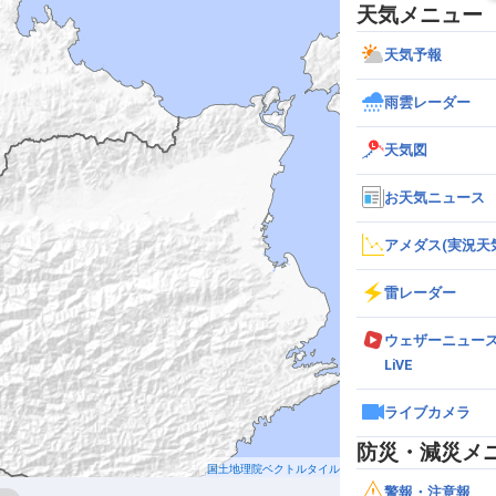
天気メニュー
天気予報
雨雲レーダー
天気図
お天気ニュース
アメダス(実況天
雷レーダー
ウェザーニュー
LiVE
ライブカメラ
防災・減災メ
国土地理院ベクトルタイル
警報・注意報