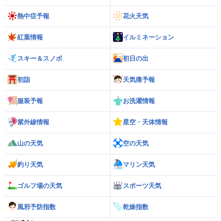
熱中症予報
花火天気
紅葉情報
イルミネーション
スキー＆スノボ
初日の出
初詣
天気痛予報
服装予報
お洗濯情報
紫外線情報
星空・天体情報
山の天気
空の天気
釣り天気
マリン天気
ゴルフ場の天気
スポーツ天気
風邪予防指数
乾燥指数