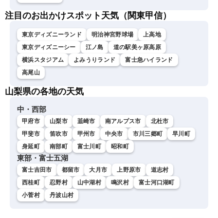
注目のお出かけスポット天気（関東甲信）
東京ディズニーランド
明治神宮野球場
上高地
東京ディズニーシー
江ノ島
道の駅美ヶ原高原
横浜スタジアム
よみうりランド
富士急ハイランド
高尾山
山梨県の各地の天気
中・西部
甲府市
山梨市
韮崎市
南アルプス市
北杜市
甲斐市
笛吹市
甲州市
中央市
市川三郷町
早川町
身延町
南部町
富士川町
昭和町
東部・富士五湖
富士吉田市
都留市
大月市
上野原市
道志村
西桂町
忍野村
山中湖村
鳴沢村
富士河口湖町
小菅村
丹波山村