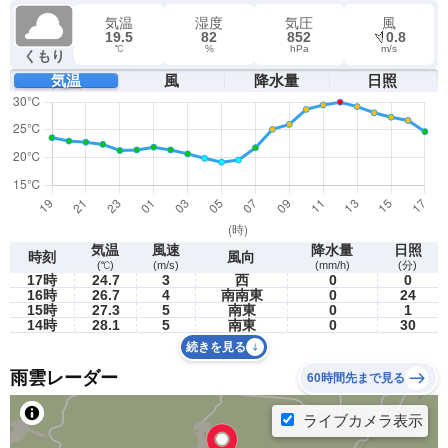
気温
湿度
気圧
風
19.5
82
852
0.8
℃
%
hPa
m/s
くもり
気温
風
降水量
日照
気温
風速
降水量
日照
時刻
風向
(℃)
(m/s)
(mm/h)
(分)
17時
24.7
3
西
0
0
16時
26.7
4
南南東
0
24
15時
27.3
5
南東
0
1
14時
28.1
5
南東
0
30
続きを見る
雨雲レーダー
60時間先まで見る