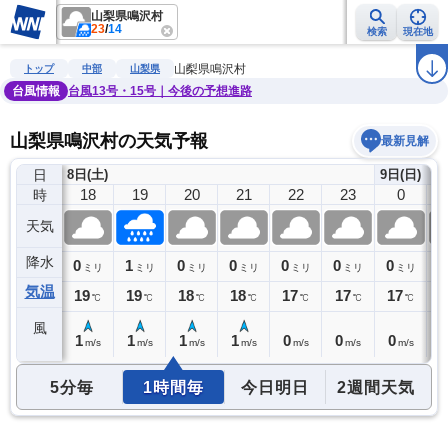
山梨県鳴沢村
23
/
14
検索
現在地
雨雲レーダー
台風情報
地震情報
警報・注意報
2週間天気
ラ
山梨県鳴沢村
トップ
中部
山梨県
台風情報
台風13号・15号｜今後の予想進路
山梨県鳴沢村の天気予報
最新見解
日
8日(土)
9日(日)
17
18
19
20
21
22
23
0
時
天気
降水
0
0
1
0
0
0
0
0
0
ミリ
ミリ
ミリ
ミリ
ミリ
ミリ
ミリ
ミリ
気温
20
19
19
18
18
17
17
17
1
℃
℃
℃
℃
℃
℃
℃
℃
風
2
1
1
1
1
0
0
0
0
m/s
m/s
m/s
m/s
m/s
m/s
m/s
m/s
5分毎
1時間毎
今日明日
2週間天気