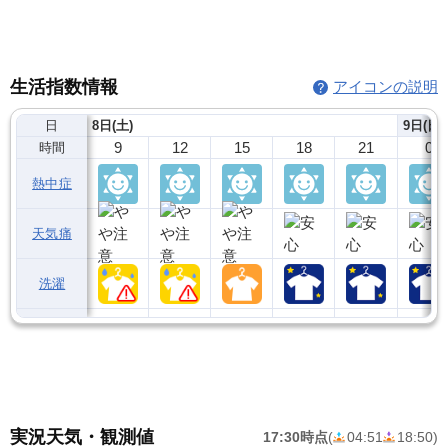
生活指数情報
アイコンの説明
日
8日(土)
9日(日)
9
12
15
18
21
0
時間
熱中症
天気痛
洗濯
実況天気・観測値
17:30時点
(
04:51
18:50
)