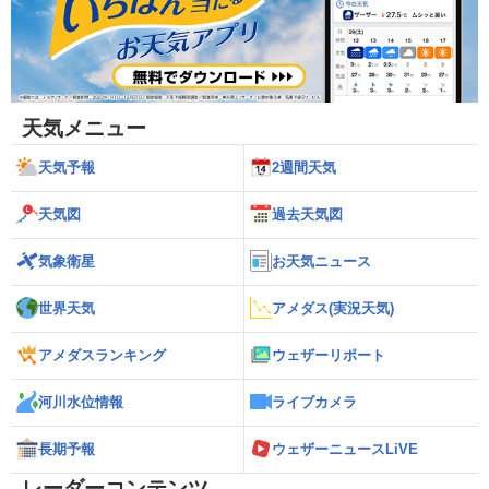
天気メニュー
天気予報
2週間天気
天気図
過去天気図
気象衛星
お天気ニュース
世界天気
アメダス(実況天気)
アメダスランキング
ウェザーリポート
河川水位情報
ライブカメラ
長期予報
ウェザーニュースLiVE
レーダーコンテンツ