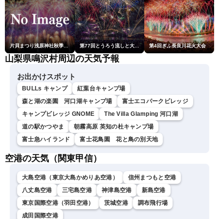
片貝まつり浅原神社秋季例大祭奉納大煙火
第77回とうろう流しと大花火大会
第4回ぎふ長良川花火大会
山梨県鳴沢村周辺の天気予報
お出かけスポット
BULLs キャンプ
紅葉台キャンプ場
森と湖の楽園 河口湖キャンプ場
富士エコパークビレッジ
キャンプビレッジ GNOME
The Villa Glamping 河口湖
道の駅かつやま
朝霧高原 英知の杜キャンプ場
富士急ハイランド
富士花鳥園 花と鳥の別天地
空港の天気（関東甲信）
大島空港（東京大島かめりあ空港）
信州まつもと空港
八丈島空港
三宅島空港
神津島空港
新島空港
東京国際空港（羽田空港）
茨城空港
調布飛行場
成田国際空港