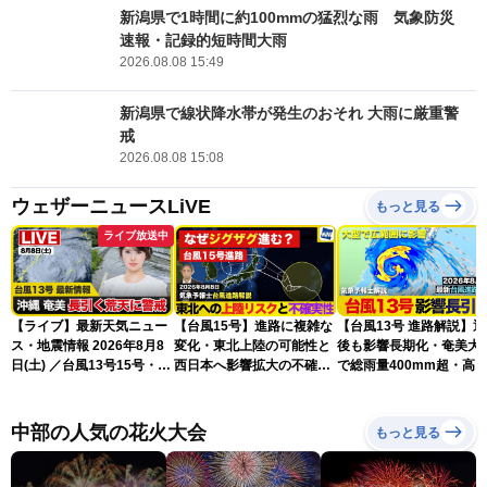
新潟県で1時間に約100mmの猛烈な雨 気象防災
速報・記録的短時間大雨
2026.08.08 15:49
新潟県で線状降水帯が発生のおそれ 大雨に厳重警
戒
2026.08.08 15:08
ウェザーニュースLiVE
もっと見る
ライブ放送中
【ライブ】最新天気ニュー
【台風15号】進路に複雑な
【台風13号 進路解説】
ス・地震情報 2026年8月8
変化・東北上陸の可能性と
後も影響長期化・奄美大
日(土) ／台風13号15号・ゲ
西日本へ影響拡大の不確実
で総雨量400mm超・高
リラ雷雨最新見解・令和8
性
に要警戒（2026.08.08
年熊本地震情報〈ウェザー
16:00）
ニュースLiVEイブニング・
中部の人気の花火大会
もっと見る
小川千奈／芳野達郎〉