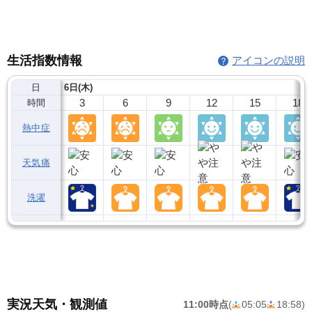
生活指数情報
アイコンの説明
日
6日(木)
3
6
9
12
15
18
時間
熱中症
天気痛
洗濯
実況天気・観測値
11:00時点
(
05:05
18:58
)