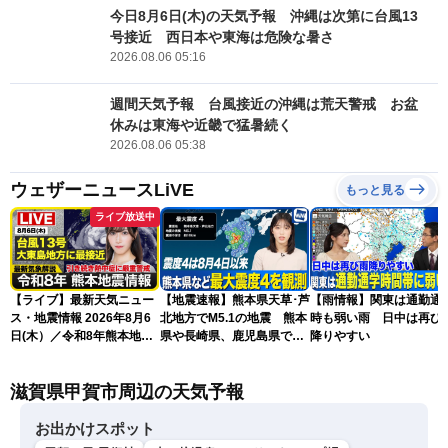
今日8月6日(木)の天気予報 沖縄は次第に台風13
号接近 西日本や東海は危険な暑さ
2026.08.06 05:16
週間天気予報 台風接近の沖縄は荒天警戒 お盆
休みは東海や近畿で猛暑続く
2026.08.06 05:38
ウェザーニュースLiVE
もっと見る
ライブ放送中
【ライブ】最新天気ニュー
【地震速報】熊本県天草･芦
【雨情報】関東は通勤通
ス・地震情報 2026年8月6
北地方でM5.1の地震 熊本
時も弱い雨 日中は再び
日(木）／令和8年熊本地震
県や長崎県、鹿児島県で震
降りやすい
情報／台風13号が大東島地
度4を観測
方に最接近 沖縄は荒天警
滋賀県甲賀市周辺の天気予報
戒 〈ウェザーニュースLiVE
コーヒータイム・魚住茉由
／山口剛央〉
お出かけスポット