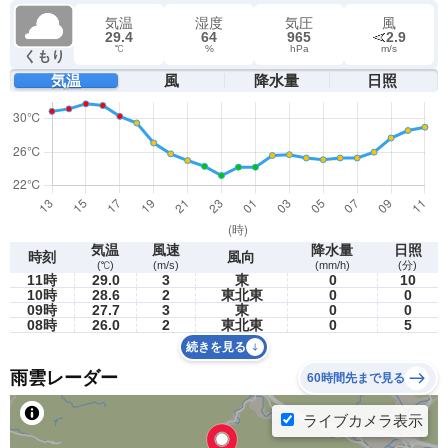
気温
湿度
気圧
風
29.4
64
965
2.9
℃
%
hPa
m/s
くもり
気温
風
降水量
日照
気温
風速
降水量
日照
時刻
風向
(℃)
(m/s)
(mm/h)
(分)
11時
29.0
3
東
0
10
10時
28.6
2
東北東
0
0
09時
27.7
3
東
0
0
08時
26.0
2
東北東
0
5
続きを見る
雨雲レーダー
60時間先まで見る