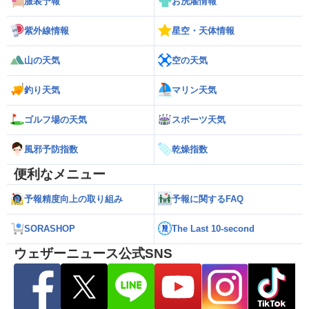
服装予報
お洗濯情報
紫外線情報
星空・天体情報
山の天気
空の天気
釣り天気
マリン天気
ゴルフ場の天気
スポーツ天気
風邪予防指数
乾燥指数
便利なメニュー
予報精度向上の取り組み
予報に関するFAQ
SORASHOP
The Last 10-second
ウェザーニュース公式SNS