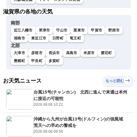
滋賀県の各地の天気
南部
近江八幡市
草津市
守山市
栗東市
甲賀市
野洲市
湖南市
東近江市
日野町
竜王町
北部
大津市
彦根市
長浜市
高島市
米原市
愛荘町
豊郷町
甲良町
多賀町
お天気ニュース
もっと読む
台風15号(チャンホン) 北西に進んで来週は本州
に接近の可能性
2026.08.06 10:22
沖縄から九州が台風13号(ドルフィン)の強風域
荒天への早めの警戒を
2026.08.06 09:58