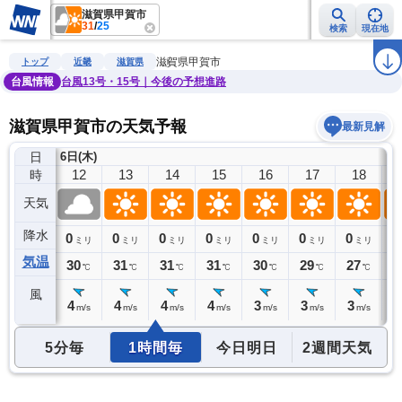
滋賀県甲賀市
31
/
25
検索
現在地
雨雲レーダー
台風情報
地震情報
警報・注意報
2週間天気
ラ
滋賀県甲賀市
トップ
近畿
滋賀県
台風情報
台風13号・15号｜今後の予想進路
滋賀県甲賀市の天気予報
最新見解
日
6日(木)
11
12
13
14
15
16
17
18
時
天気
降水
0
0
0
0
0
0
0
0
0
ミリ
ミリ
ミリ
ミリ
ミリ
ミリ
ミリ
ミリ
気温
29
30
31
31
31
30
29
27
2
℃
℃
℃
℃
℃
℃
℃
℃
風
4
4
4
4
4
3
3
3
2
m/s
m/s
m/s
m/s
m/s
m/s
m/s
m/s
5分毎
1時間毎
今日明日
2週間天気