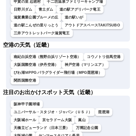
甲賀の里 忍術村
十二坊温泉ファミリーキャンプ場
日野川ダム
青土ダム
道の駅アグリパーク竜王
滋賀農業公園ブルーメの丘
道の駅いが
道の駅こんぜの里りっとう
アウトドアスペースTAKITSUBO
三井アウトレットパーク滋賀竜王
空港の天気（近畿）
南紀白浜空港（熊野白浜リゾート空港）
コウノトリ但馬空港
大阪国際空港（伊丹空港）
神戸空港（マリンエア）
びわ湖ＭPPG パラグライダー飛行場（MPG琵琶湖）
関西国際空港
注目のお出かけスポット天気（近畿）
阪神甲子園球場
ユニバーサル・スタジオ・ジャパン（ＵＳＪ）
琵琶湖
大阪城ホール
京セラドーム大阪
嵐山
天橋立ビューランド（日本三景）
万博記念公園
大阪城公園
ヤンマースタジアム長居