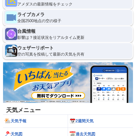
アメダスの最新情報をチェック
ライブカメラ
全国2500地点の空の様子
台風情報
影響は？接近状況をリアルタイム更新
ウェザーリポート
空の写真を投稿して最新の天気を共有
天気メニュー
天気予報
2週間天気
天気図
過去天気図