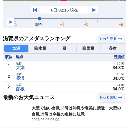
滋賀県のアメダスランキング
もっと見る
気温
降水量
風
降雪量
湿度
順位
地点
観測値
滋賀
10:53
1
大津
34.3℃
滋賀
10:57
2
長浜
34.0℃
滋賀
11:09
2
彦根
34.0℃
最新のお天気ニュース
もっと読む
大型で強い台風13号は沖縄や奄美に接近 大型の
台風15号は今後の進路に注意
2026.08.06 06:09