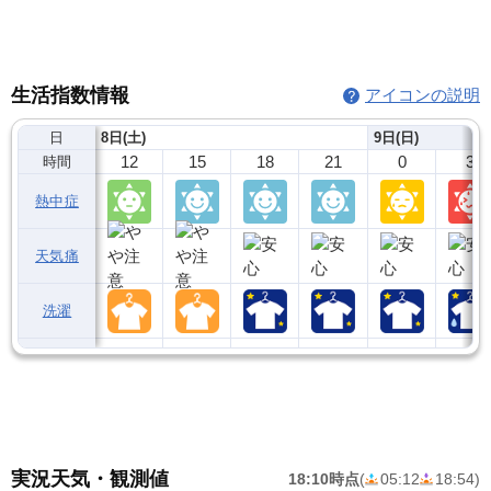
生活指数情報
アイコンの説明
日
8日(土)
9日(日)
12
15
18
21
0
3
時間
熱中症
天気痛
洗濯
実況天気・観測値
18:10時点
(
05:12
18:54
)