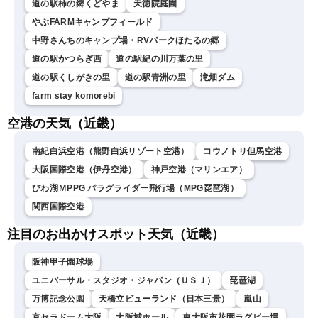
道の駅柿の郷くどやま
天徳院庭園
やぶFARMキャンプフィールド
中野さんちのキャンプ場・RVパークほたるの郷
道の駅かつらぎ西
道の駅紀の川万葉の里
道の駅くしがきの里
道の駅青洲の里
滝畑ダム
farm stay komorebi
空港の天気（近畿）
南紀白浜空港（熊野白浜リゾート空港）
コウノトリ但馬空港
大阪国際空港（伊丹空港）
神戸空港（マリンエア）
びわ湖ＭPPG パラグライダー飛行場（MPG琵琶湖）
関西国際空港
注目のお出かけスポット天気（近畿）
阪神甲子園球場
ユニバーサル・スタジオ・ジャパン（ＵＳＪ）
琵琶湖
万博記念公園
天橋立ビューランド（日本三景）
嵐山
京セラドーム大阪
大阪城ホール
東大阪市花園ラグビー場