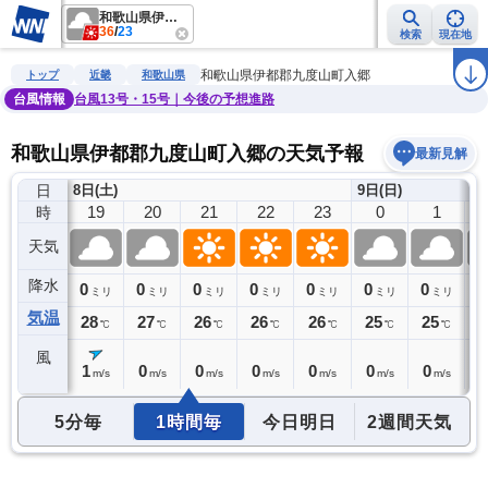
和歌山県伊都郡九度山町入郷
36
/
23
検索
現在地
雨雲レーダー
台風情報
地震情報
警報・注意報
2週間天気
ラ
和歌山県伊都郡九度山町入郷
トップ
近畿
和歌山県
台風情報
台風13号・15号｜今後の予想進路
和歌山県伊都郡九度山町入郷の天気予報
最新見解
日
8日(土)
9日(日)
18
19
20
21
22
23
0
1
時
天気
降水
0
0
0
0
0
0
0
0
0
ミリ
ミリ
ミリ
ミリ
ミリ
ミリ
ミリ
ミリ
気温
29
28
27
26
26
26
25
25
2
℃
℃
℃
℃
℃
℃
℃
℃
風
1
1
0
0
0
0
0
0
0
m/s
m/s
m/s
m/s
m/s
m/s
m/s
m/s
5分毎
1時間毎
今日明日
2週間天気