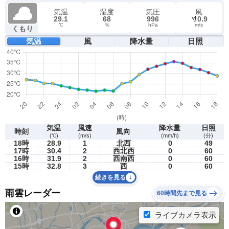
気温
湿度
気圧
風
29.1
68
996
0.9
℃
%
hPa
m/s
くもり
気温
風
降水量
日照
気温
風速
降水量
日照
時刻
風向
(℃)
(m/s)
(mm/h)
(分)
18時
28.9
1
北西
0
49
17時
30.4
2
西北西
0
60
16時
31.9
2
西南西
0
60
15時
32.8
3
西
0
60
続きを見る
雨雲レーダー
60時間先まで見る