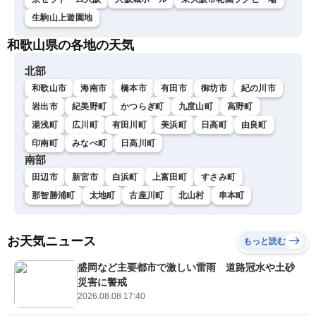
生駒山上遊園地
和歌山県の各地の天気
北部
和歌山市
海南市
橋本市
有田市
御坊市
紀の川市
岩出市
紀美野町
かつらぎ町
九度山町
高野町
湯浅町
広川町
有田川町
美浜町
日高町
由良町
印南町
みなべ町
日高川町
南部
田辺市
新宮市
白浜町
上富田町
すさみ町
那智勝浦町
太地町
古座川町
北山村
串本町
お天気ニュース
もっと読む
盛岡など主要都市で激しい雷雨 道路冠水や土砂
災害に警戒
2026.08.08 17:40