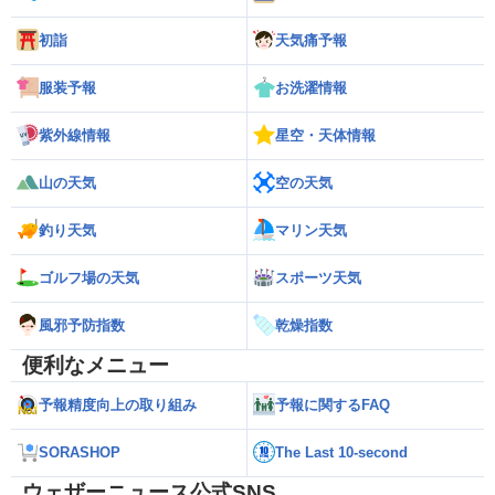
初詣
天気痛予報
服装予報
お洗濯情報
紫外線情報
星空・天体情報
山の天気
空の天気
釣り天気
マリン天気
ゴルフ場の天気
スポーツ天気
風邪予防指数
乾燥指数
便利なメニュー
予報精度向上の取り組み
予報に関するFAQ
SORASHOP
The Last 10-second
ウェザーニュース公式SNS