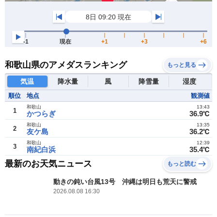
和歌山県のアメダスランキング
もっと見る
気温
降水量
風
降雪量
湿度
順位
地点
観測値
和歌山
13:43
1
かつらぎ
36.9℃
和歌山
13:35
2
友ケ島
36.2℃
和歌山
12:39
3
南紀白浜
35.4℃
最新のお天気ニュース
もっと読む
動きの鈍い台風13号 沖縄は明日も荒天に警戒
2026.08.08 16:30