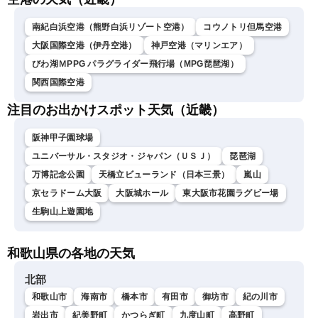
ニュース・地震情報
南紀白浜空港（熊野白浜リゾート空港）
コウノトリ但馬空港
大阪国際空港（伊丹空港）
神戸空港（マリンエア）
びわ湖ＭPPG パラグライダー飛行場（MPG琵琶湖）
関西国際空港
注目のお出かけスポット天気（近畿）
阪神甲子園球場
ユニバーサル・スタジオ・ジャパン（ＵＳＪ）
琵琶湖
万博記念公園
天橋立ビューランド（日本三景）
嵐山
京セラドーム大阪
大阪城ホール
東大阪市花園ラグビー場
生駒山上遊園地
和歌山県の各地の天気
北部
和歌山市
海南市
橋本市
有田市
御坊市
紀の川市
岩出市
紀美野町
かつらぎ町
九度山町
高野町