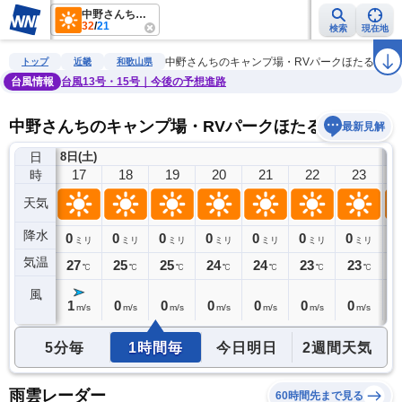
中野さんちのキャンプ場・RVパークほたるの郷
32
/
21
検索
現在地
雨雲レーダー
台風情報
地震情報
警報・注意報
2週間天気
ラ
中野さんちのキャンプ場・RVパークほたるの郷
トップ
近畿
和歌山県
台風情報
台風13号・15号｜今後の予想進路
中野さんちのキャンプ場・RVパークほたるの郷の天
最新見解
日
8日(土)
9
16
17
18
19
20
21
22
23
時
天気
降水
0
0
0
0
0
0
0
0
0
ミリ
ミリ
ミリ
ミリ
ミリ
ミリ
ミリ
ミリ
気温
29
27
25
25
24
24
23
23
2
℃
℃
℃
℃
℃
℃
℃
℃
風
1
1
0
0
0
0
0
0
1
m/s
m/s
m/s
m/s
m/s
m/s
m/s
m/s
5分毎
1時間毎
今日明日
2週間天気
雨雲レーダー
60時間先まで見る