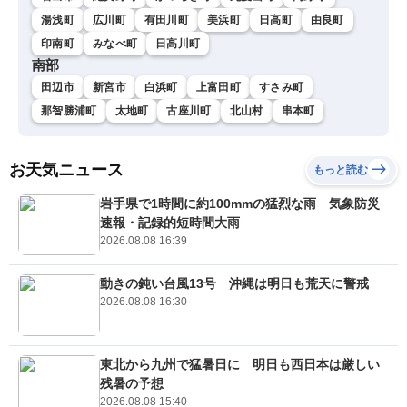
湯浅町
広川町
有田川町
美浜町
日高町
由良町
印南町
みなべ町
日高川町
南部
田辺市
新宮市
白浜町
上富田町
すさみ町
那智勝浦町
太地町
古座川町
北山村
串本町
お天気ニュース
もっと読む
岩手県で1時間に約100mmの猛烈な雨 気象防災
速報・記録的短時間大雨
2026.08.08 16:39
動きの鈍い台風13号 沖縄は明日も荒天に警戒
2026.08.08 16:30
東北から九州で猛暑日に 明日も西日本は厳しい
残暑の予想
2026.08.08 15:40