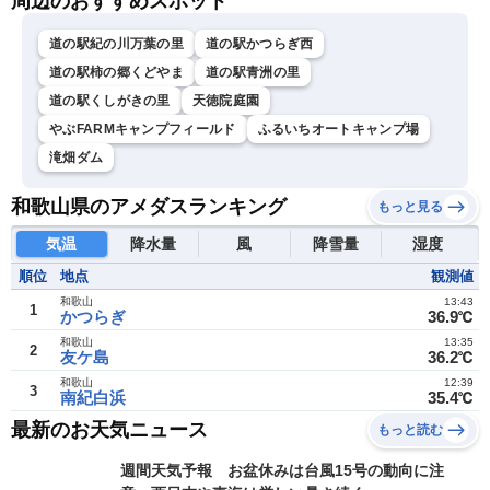
周辺のおすすめスポット
道の駅紀の川万葉の里
道の駅かつらぎ西
道の駅柿の郷くどやま
道の駅青洲の里
道の駅くしがきの里
天徳院庭園
やぶFARMキャンプフィールド
ふるいちオートキャンプ場
滝畑ダム
和歌山県のアメダスランキング
もっと見る
気温
降水量
風
降雪量
湿度
順位
地点
観測値
和歌山
13:43
1
かつらぎ
36.9℃
和歌山
13:35
2
友ケ島
36.2℃
和歌山
12:39
3
南紀白浜
35.4℃
最新のお天気ニュース
もっと読む
週間天気予報 お盆休みは台風15号の動向に注