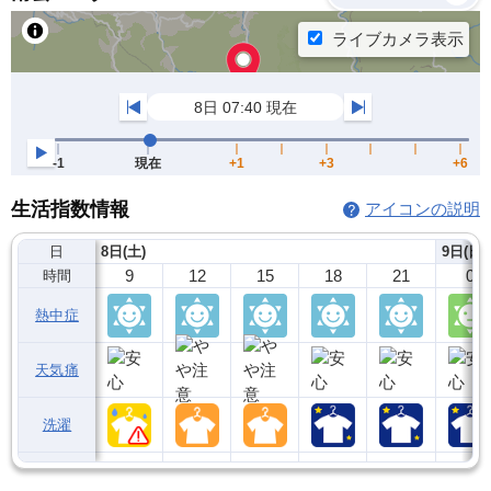
生活指数情報
アイコンの説明
日
8日(土)
9日(日)
9
12
15
18
21
0
時間
熱中症
天気痛
洗濯