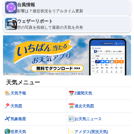
台風情報
影響は？接近状況をリアルタイム更新
ウェザーリポート
空の写真を投稿して最新の天気を共有
天気メニュー
天気予報
2週間天気
天気図
過去天気図
気象衛星
お天気ニュース
世界天気
アメダス(実況天気)