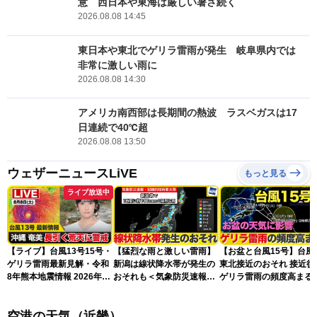
意 西日本や東海は厳しい暑さ続く
2026.08.08 14:45
東日本や東北でゲリラ雷雨が発生 岐阜県内では
非常に激しい雨に
2026.08.08 14:30
アメリカ南西部は長期間の熱波 ラスベガスは17
日連続で40℃超
2026.08.08 13:50
ウェザーニュースLiVE
もっと見る
ライブ放送中
【ライブ】台風13号15号・
【猛烈な雨と激しい雷雨】
【お盆と台風15号】台風
ゲリラ雷雨最新見解・令和
新潟は線状降水帯が発生の
東北接近のおそれ 接近後
8年熊本地震情報 2026年8
おそれも＜気象防災速報・
ゲリラ雷雨の頻度高まる
月8日(土)〈ウェザーニュー
記録的短時間大雨＞
スLiVEアフタヌーン・山岸
空港の天気（近畿）
愛梨／芳野達郎〉最新天気