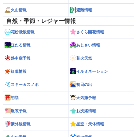
火山情報
避難情報
自然・季節・レジャー情報
花粉飛散情報
さくら開花情報
ほたる情報
あじさい情報
熱中症予報
花火天気
紅葉情報
イルミネーション
スキー＆スノボ
初日の出
初詣
天気痛予報
服装予報
お洗濯情報
紫外線情報
星空・天体情報