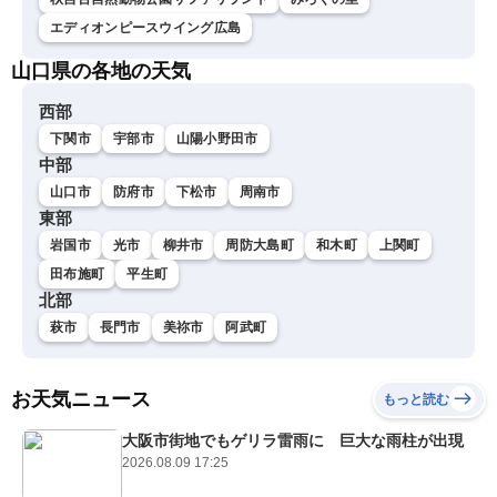
エディオンピースウイング広島
山口県の各地の天気
西部
下関市
宇部市
山陽小野田市
中部
山口市
防府市
下松市
周南市
東部
岩国市
光市
柳井市
周防大島町
和木町
上関町
田布施町
平生町
北部
萩市
長門市
美祢市
阿武町
お天気ニュース
もっと読む
大阪市街地でもゲリラ雷雨に 巨大な雨柱が出現
2026.08.09 17:25