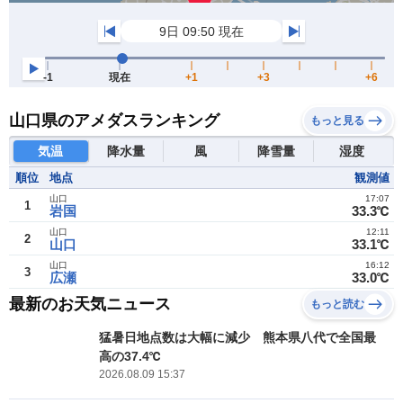
山口県のアメダスランキング
もっと見る
気温
降水量
風
降雪量
湿度
順位
地点
観測値
山口
17:07
1
岩国
33.3℃
山口
12:11
2
山口
33.1℃
山口
16:12
3
広瀬
33.0℃
最新のお天気ニュース
もっと読む
猛暑日地点数は大幅に減少 熊本県八代で全国最
高の37.4℃
2026.08.09 15:37