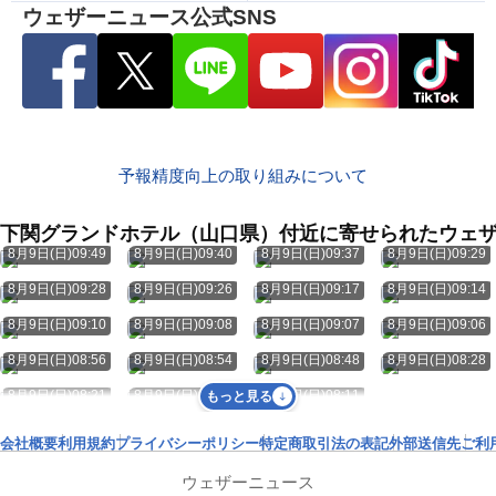
ウェザーニュース公式SNS
予報精度向上の取り組みについて
下関グランドホテル（山口県）付近に寄せられたウェ
8月9日(日)09:49
8月9日(日)09:40
8月9日(日)09:37
8月9日(日)09:29
8月9日(日)09:28
8月9日(日)09:26
8月9日(日)09:17
8月9日(日)09:14
8月9日(日)09:10
8月9日(日)09:08
8月9日(日)09:07
8月9日(日)09:06
8月9日(日)08:56
8月9日(日)08:54
8月9日(日)08:48
8月9日(日)08:28
8月9日(日)08:21
8月9日(日)08:14
8月9日(日)08:11
もっと見る
会社概要
利用規約
プライバシーポリシー
特定商取引法の表記
外部送信先
ご利
ウェザーニュース