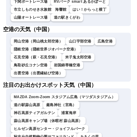
下関ボートレース場
RVパーク smart あるかぽーと
市立しものせき水族館 海響館
はい！からっと横丁
山陽オートレース場
道の駅きくがわ
空港の天気（中国）
岡山空港（岡山桃太郎空港）
山口宇部空港
広島空港
隠岐空港（隠岐世界ジオパーク空港）
石見空港（萩・石見空港）
米子鬼太郎空港
鳥取砂丘コナン空港
岩国錦帯橋空港
出雲空港（出雲縁結び空港）
注目のお出かけスポット天気（中国）
MAZDA Zoom-Zoom スタジアム広島（マツダスタジアム）
道の駅蒜山高原
厳島神社（宮島）
神石高原ティアガルテン
浦富海岸
蒜山高原キャンプ場（休暇村 蒜山高原）
ヒルゼン高原センター・ジョイフルパーク
秋吉台自然動物公園サファリランド
みろくの里