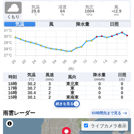
気温
湿度
気圧
風
29.8
64
1004
2.9
℃
%
hPa
m/s
くもり
気温
風
降水量
日照
気温
風速
降水量
日照
時刻
風向
(℃)
(m/s)
(mm/h)
(分)
18時
30.2
3
東北東
0
0
17時
30.7
2
東
0
0
16時
30.4
2
東
0
0
15時
30.1
2
東南東
0
0
続きを見る
雨雲レーダー
60時間先まで見る