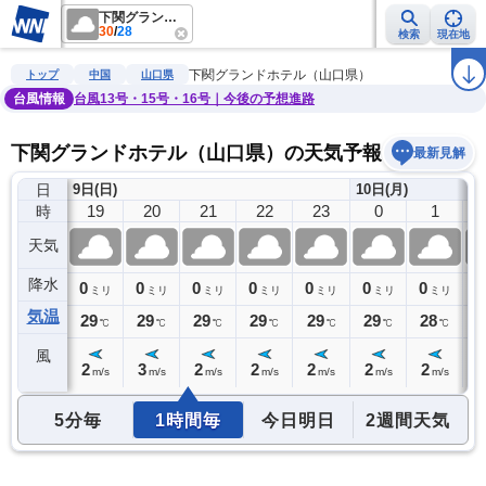
下関グランドホテル（山口県）
30
/
28
検索
現在地
雨雲レーダー
台風情報
地震情報
警報・注意報
2週間天気
ラ
下関グランドホテル（山口県）
トップ
中国
山口県
台風情報
台風13号・15号・16号｜今後の予想進路
下関グランドホテル（山口県）の天気予報
最新見解
日
9日(日)
10日(月)
18
19
20
21
22
23
0
1
時
天気
降水
0
0
0
0
0
0
0
0
0
ミリ
ミリ
ミリ
ミリ
ミリ
ミリ
ミリ
ミリ
気温
30
29
29
29
29
29
29
28
2
℃
℃
℃
℃
℃
℃
℃
℃
風
3
2
3
2
2
2
2
2
2
m/s
m/s
m/s
m/s
m/s
m/s
m/s
m/s
5分毎
1時間毎
今日明日
2週間天気