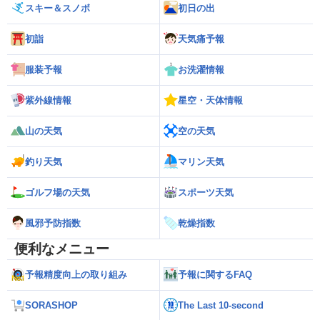
スキー＆スノボ
初日の出
初詣
天気痛予報
服装予報
お洗濯情報
紫外線情報
星空・天体情報
山の天気
空の天気
釣り天気
マリン天気
ゴルフ場の天気
スポーツ天気
風邪予防指数
乾燥指数
便利なメニュー
予報精度向上の取り組み
予報に関するFAQ
SORASHOP
The Last 10-second