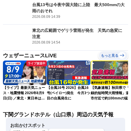
台風13号は今夜中国大陸に上陸 最大500mmの大
雨のおそれ
2026.08.09 14:39
東北の広範囲でゲリラ雷雨が発生 天気の急変に
注意
2026.08.09 14:54
ウェザーニュースLiVE
もっと見る
ライブ放送中
【ライブ】最新天気ニュー
【台風16号 2026】台風16
【気象速報】秋田県で「
ス・地震情報 2026年8月9
号(ペイロー)発生 今月3つ
録的短時間大雨情報」湯
日(日) ／東北・東日本は急
目の台風発生に
市付近で約100mmの猛
な雷雨に注意〈ウェザーニ
な雨
ュースLiVEイブニング・戸
下関グランドホテル（山口県）周辺の天気予報
北美月／芳野達郎〉
お出かけスポット