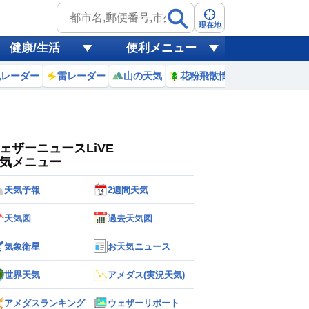
ゲリラ
風
現在地
健康/生活
便利メニュー
黄砂
風レーダー
雷レーダー
山の天気
花粉飛散情報
世界天気
天気
台風
ェザーニュースLiVE
気メニュー
天気予報
2週間天気
天気図
過去天気図
気象衛星
お天気ニュース
世界天気
アメダス(実況天気)
アメダスランキング
ウェザーリポート