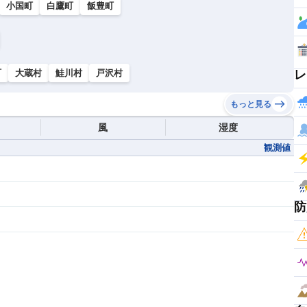
小国町
白鷹町
飯豊町
町
大蔵村
鮭川村
戸沢村
レ
もっと見る
風
湿度
観測値
防