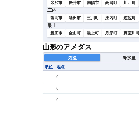
米沢市
長井市
南陽市
高畠町
川西町
庄内
鶴岡市
酒田市
三川町
庄内町
遊佐町
最上
新庄市
金山町
最上町
舟形町
真室川
山形のアメダス
気温
降水量
順位
地点
(
)
(
)
(
)