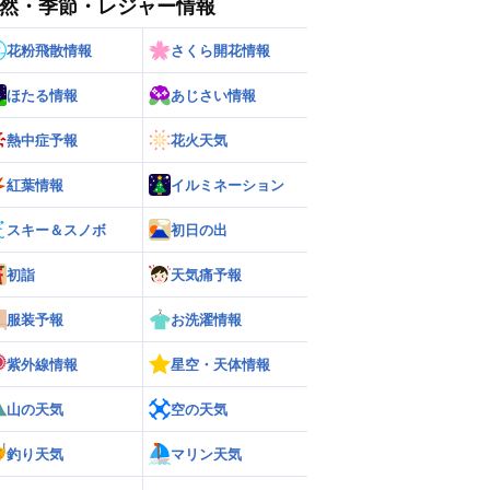
然・季節・レジャー情報
花粉飛散情報
さくら開花情報
ほたる情報
あじさい情報
熱中症予報
花火天気
紅葉情報
イルミネーション
スキー＆スノボ
初日の出
ー
世界の雨雲レーダー
初詣
天気痛予報
服装予報
お洗濯情報
紫外線情報
星空・天体情報
山の天気
空の天気
釣り天気
マリン天気