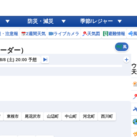
防災・減災
季節/レジャー
報・注意報
2週間天気
ライブカメラ
天気図
避難情報
風
レーダー）
8/8 (土) 20:00 予想
ウ
天
市
東根市
尾花沢市
山辺町
中山町
河北町
西川町