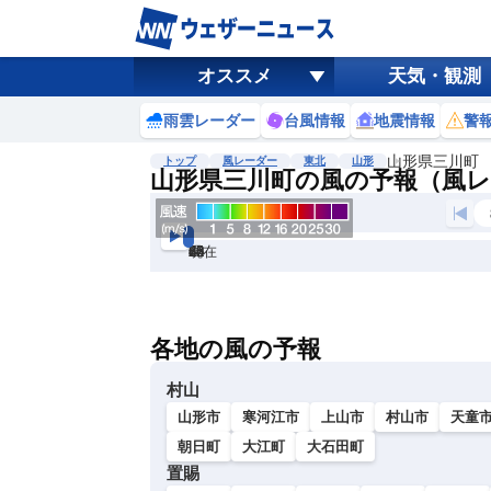
オススメ
天気・観測
雨雲レーダー
台風情報
地震情報
警
山形県三川町
トップ
風レーダー
東北
山形
山形県三川町の風の予報（風
現在
6h
12
24
36
48
60
72
各地の風の予報
村山
山形市
寒河江市
上山市
村山市
天童
朝日町
大江町
大石田町
置賜