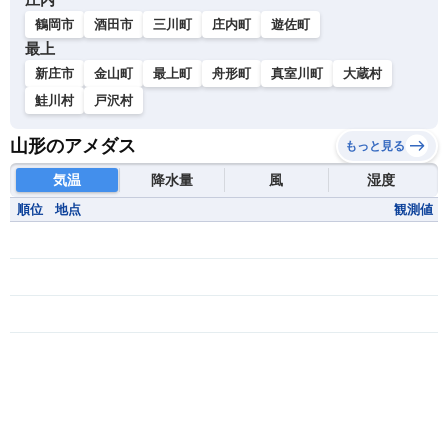
鶴岡市
酒田市
三川町
庄内町
遊佐町
最上
新庄市
金山町
最上町
舟形町
真室川町
大蔵村
鮭川村
戸沢村
山形のアメダス
もっと見る
気温
降水量
風
湿度
順位
地点
観測値