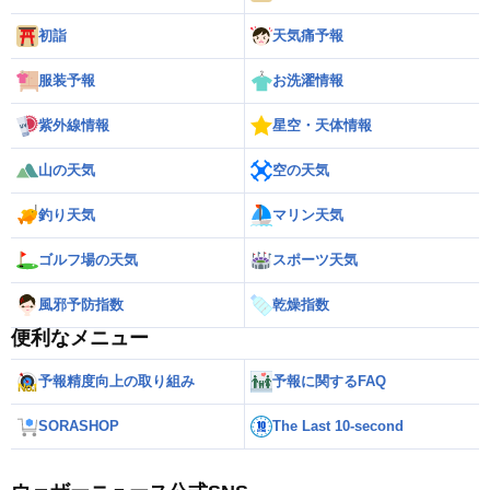
初詣
天気痛予報
服装予報
お洗濯情報
紫外線情報
星空・天体情報
山の天気
空の天気
釣り天気
マリン天気
ゴルフ場の天気
スポーツ天気
風邪予防指数
乾燥指数
便利なメニュー
予報精度向上の取り組み
予報に関するFAQ
SORASHOP
The Last 10-second