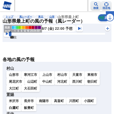
検索
現在地
雨雲レーダー
台風情報
地震情報
山形県最上町
警報・注意報
2週間天気
ラ
トップ
風レーダー
東北
山形
風
山形県最上町の風の予報（風レーダー）
8/7 (金) 22:00 予想
現在
6h
12
24
36
48
60
72
各地の風の予報
村山
山形市
寒河江市
上山市
村山市
天童市
東根市
尾花沢市
山辺町
中山町
河北町
西川町
朝日町
大江町
大石田町
置賜
米沢市
長井市
南陽市
高畠町
川西町
小国町
白鷹町
飯豊町
庄内