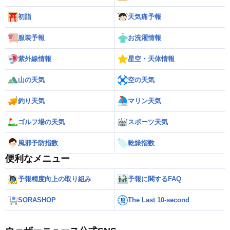
初詣
天気痛予報
服装予報
お洗濯情報
紫外線情報
星空・天体情報
山の天気
空の天気
釣り天気
マリン天気
ゴルフ場の天気
スポーツ天気
風邪予防指数
乾燥指数
便利なメニュー
予報精度向上の取り組み
予報に関するFAQ
SORASHOP
The Last 10-second