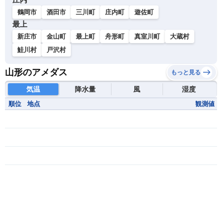
鶴岡市
酒田市
三川町
庄内町
遊佐町
最上
新庄市
金山町
最上町
舟形町
真室川町
大蔵村
鮭川村
戸沢村
山形のアメダス
もっと見る
気温
降水量
風
湿度
順位
地点
観測値