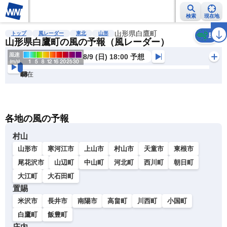
検索
現在地
雨雲レーダー
台風情報
地震情報
山形県白鷹町
警報・注意報
2週間天気
ラ
トップ
風レーダー
東北
山形
風
山形県白鷹町の風の予報（風レーダー）
8/9 (日) 18:00 予想
現在
6h
12
24
36
48
60
72
各地の風の予報
村山
山形市
寒河江市
上山市
村山市
天童市
東根市
尾花沢市
山辺町
中山町
河北町
西川町
朝日町
大江町
大石田町
置賜
米沢市
長井市
南陽市
高畠町
川西町
小国町
白鷹町
飯豊町
庄内