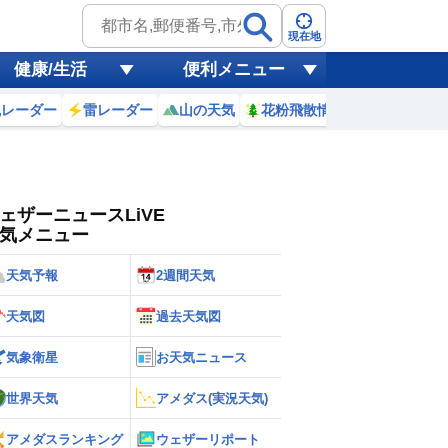
ゲリラ
風
現在地
健康/生活
便利メニュー
黄砂
風レーダー
雷レーダー
山の天気
花粉飛散情報
世界天気
天気
台風
ェザーニュースLiVE
気メニュー
天気予報
2週間天気
天気図
過去天気図
気象衛星
お天気ニュース
世界天気
アメダス(実況天気)
アメダスランキング
ウェザーリポート