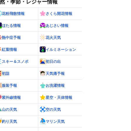
然・季節・レジャー情報
花粉飛散情報
さくら開花情報
ほたる情報
あじさい情報
熱中症予報
花火天気
紅葉情報
イルミネーション
ー
世界の雨雲レーダー
スキー＆スノボ
初日の出
初詣
天気痛予報
服装予報
お洗濯情報
紫外線情報
星空・天体情報
山の天気
空の天気
釣り天気
マリン天気