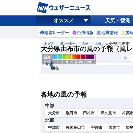
オススメ
天気・観測
雨雲レーダー
台風情報
地震情報
警
大分県由布市
トップ
風レーダー
九州
大分
大分県由布市の風の予報（風
現在
6h
12
24
36
48
60
72
各地の風の予報
中部
大分市
別府市
臼杵市
津久見市
杵築
北部
中津市
豊後高田市
宇佐市
国東市
姫