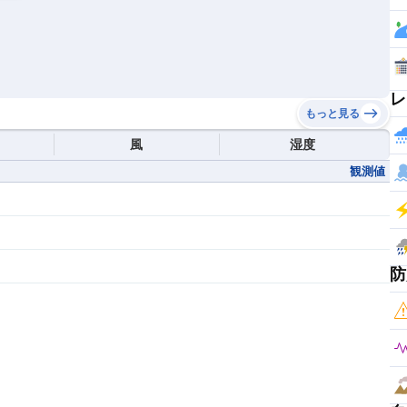
レ
もっと見る
風
湿度
観測値
防