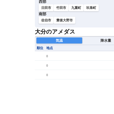
西部
日田市
竹田市
九重町
玖珠町
南部
佐伯市
豊後大野市
大分のアメダス
気温
降水量
順位
地点
(
)
(
)
(
)