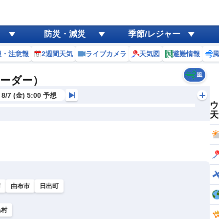
防災・減災
季節/レジャー
報・注意報
2週間天気
ライブカメラ
天気図
避難情報
風
レーダー）
8/7 (金) 5:00 予想
ウ
天
市
由布市
日出町
島村