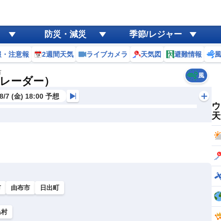
防災・減災
季節/レジャー
報・注意報
2週間天気
ライブカメラ
天気図
避難情報
市
風
レーダー）
8/7 (金) 18:00 予想
ウ
天
市
由布市
日出町
島村