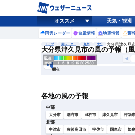
オススメ
天気・観測
雨雲レーダー
台風情報
地震情報
警
大分県津久見
トップ
風レーダー
九州
大分
大分県津久見市の風の予報（風
現在
6h
12
24
36
48
60
72
各地の風の予報
中部
大分市
別府市
臼杵市
津久見市
杵築
北部
中津市
豊後高田市
宇佐市
国東市
姫