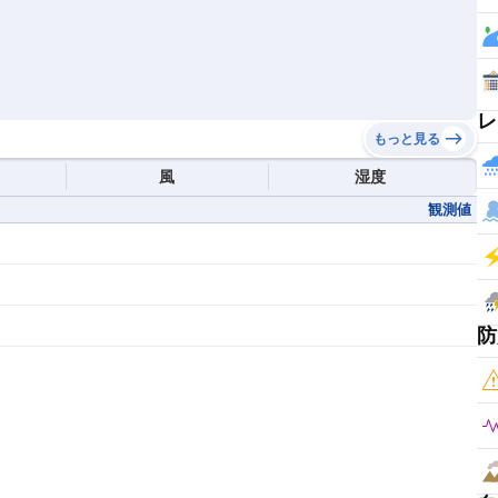
レ
もっと見る
風
湿度
観測値
防