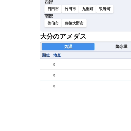
西部
日田市
竹田市
九重町
玖珠町
南部
佐伯市
豊後大野市
大分のアメダス
気温
降水量
順位
地点
(
)
(
)
(
)