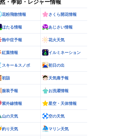
然・季節・レジャー情報
花粉飛散情報
さくら開花情報
ほたる情報
あじさい情報
熱中症予報
花火天気
紅葉情報
イルミネーション
ー
世界の雨雲レーダー
スキー＆スノボ
初日の出
初詣
天気痛予報
服装予報
お洗濯情報
紫外線情報
星空・天体情報
山の天気
空の天気
釣り天気
マリン天気