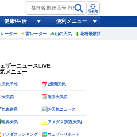
ゲリラ
風
現在地
健康/生活
便利メニュー
黄砂
風レーダー
雷レーダー
山の天気
花粉飛散情報
世界天気
天気
台風
ェザーニュースLiVE
気メニュー
天気予報
2週間天気
天気図
過去天気図
気象衛星
お天気ニュース
世界天気
アメダス(実況天気)
アメダスランキング
ウェザーリポート