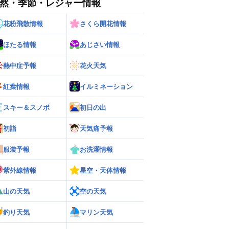
然・季節・レジャー情報
花粉飛散情報
さくら開花情報
ほたる情報
あじさい情報
熱中症予報
花火天気
紅葉情報
イルミネーション
ー
世界の雨雲レーダー
スキー＆スノボ
初日の出
初詣
天気痛予報
服装予報
お洗濯情報
紫外線情報
星空・天体情報
山の天気
空の天気
釣り天気
マリン天気