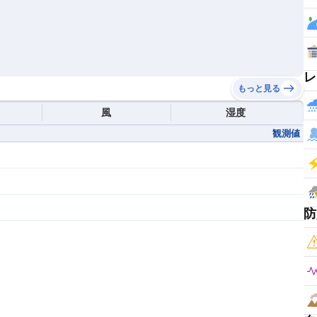
レ
もっと見る
風
湿度
観測値
防