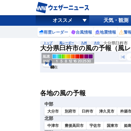
オススメ
天気・観測
雨雲レーダー
台風情報
地震情報
警
大分県臼杵市
トップ
風レーダー
九州
大分
大分県臼杵市の風の予報（風
現在
6h
12
24
36
48
60
72
各地の風の予報
中部
大分市
別府市
臼杵市
津久見市
杵築
北部
中津市
豊後高田市
宇佐市
国東市
姫