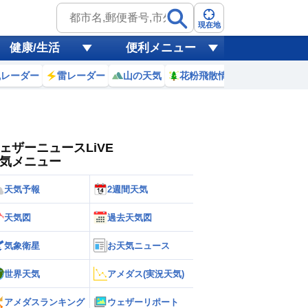
ゲリラ
風
現在地
健康/生活
便利メニュー
黄砂
風レーダー
雷レーダー
山の天気
花粉飛散情報
世界天気
天気
台風
ェザーニュースLiVE
気メニュー
天気予報
2週間天気
天気図
過去天気図
気象衛星
お天気ニュース
世界天気
アメダス(実況天気)
アメダスランキング
ウェザーリポート