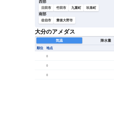
西部
日田市
竹田市
九重町
玖珠町
南部
佐伯市
豊後大野市
大分のアメダス
気温
降水量
順位
地点
(
)
(
)
(
)