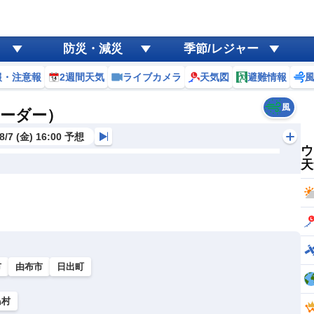
防災・減災
季節/レジャー
報・注意報
2週間天気
ライブカメラ
天気図
避難情報
風
レーダー）
8/7 (金) 16:00 予想
ウ
天
市
由布市
日出町
島村