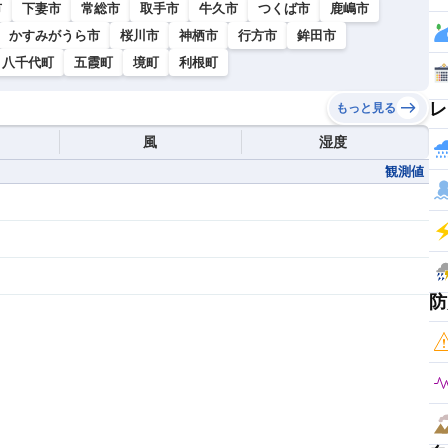
市
下妻市
常総市
取手市
牛久市
つくば市
鹿嶋市
かすみがうら市
桜川市
神栖市
行方市
鉾田市
八千代町
五霞町
境町
利根町
レ
もっと見る
風
湿度
観測値
防