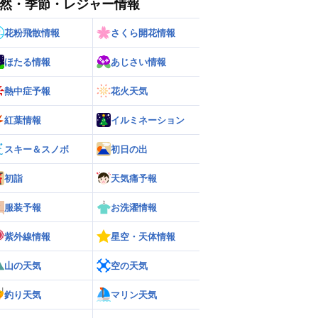
然・季節・レジャー情報
花粉飛散情報
さくら開花情報
ほたる情報
あじさい情報
熱中症予報
花火天気
紅葉情報
イルミネーション
ー
世界の雨雲レーダー
スキー＆スノボ
初日の出
初詣
天気痛予報
服装予報
お洗濯情報
紫外線情報
星空・天体情報
山の天気
空の天気
釣り天気
マリン天気