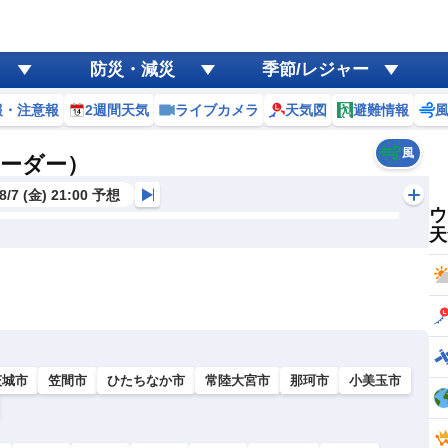
防災・減災
季節/レジャー
報・注意報
2週間天気
ライブカメラ
天気図
避難情報
風
レーダー）
8/7 (金) 21:00 予想
ウ
天
茨城市
笠間市
ひたちなか市
常陸大宮市
那珂市
小美玉市