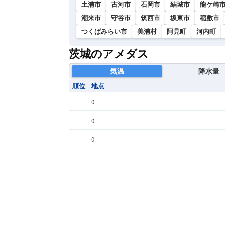
土浦市
古河市
石岡市
結城市
龍ケ崎
潮来市
守谷市
筑西市
坂東市
稲敷市
つくばみらい市
美浦村
阿見町
河内町
茨城のアメダス
気温
降水量
順位
地点
(
)
(
)
(
)