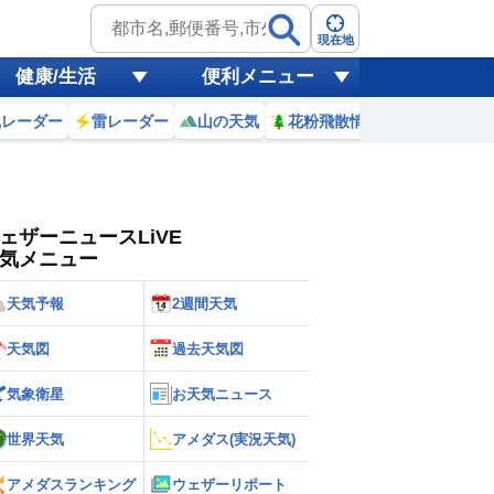
ゲリラ
風
現在地
健康/生活
便利メニュー
黄砂
風レーダー
雷レーダー
山の天気
花粉飛散情報
世界天気
天気
台風
ェザーニュースLiVE
気メニュー
天気予報
2週間天気
天気図
過去天気図
気象衛星
お天気ニュース
世界天気
アメダス(実況天気)
アメダスランキング
ウェザーリポート