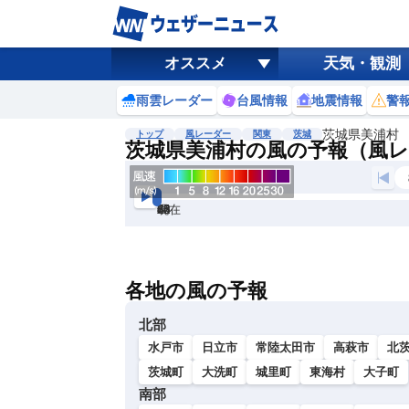
オススメ
天気・観測
雨雲レーダー
台風情報
地震情報
警
茨城県美浦村
トップ
風レーダー
関東
茨城
茨城県美浦村の風の予報（風
現在
6h
12
24
36
48
60
72
各地の風の予報
北部
水戸市
日立市
常陸太田市
高萩市
北
茨城町
大洗町
城里町
東海村
大子町
南部