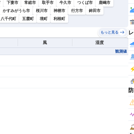
市
下妻市
常総市
取手市
牛久市
つくば市
鹿嶋市
かすみがうら市
桜川市
神栖市
行方市
鉾田市
八千代町
五霞町
境町
利根町
レ
もっと見る
風
湿度
観測値
防