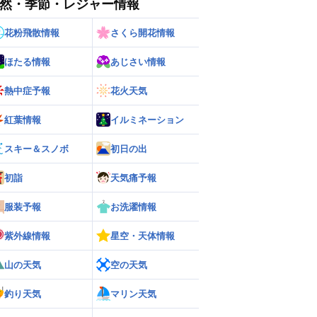
然・季節・レジャー情報
花粉飛散情報
さくら開花情報
ほたる情報
あじさい情報
熱中症予報
花火天気
紅葉情報
イルミネーション
ー
世界の雨雲レーダー
スキー＆スノボ
初日の出
初詣
天気痛予報
服装予報
お洗濯情報
紫外線情報
星空・天体情報
山の天気
空の天気
釣り天気
マリン天気