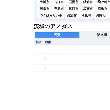
土浦市
古河市
石岡市
結城市
龍ケ崎
潮来市
守谷市
筑西市
坂東市
稲敷市
つくばみらい市
美浦村
阿見町
河内町
茨城のアメダス
気温
降水量
順位
地点
(
)
(
)
(
)