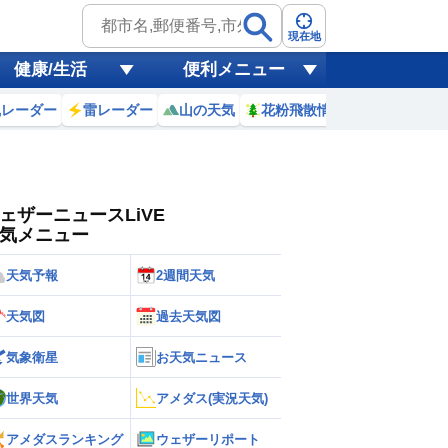
ゲリラ
風
現在地
健康/生活
便利メニュー
黄砂
風レーダー
雷レーダー
山の天気
花粉飛散情報
世界天気
天気
台風
ェザーニュースLiVE
気メニュー
天気予報
2週間天気
天気図
過去天気図
気象衛星
お天気ニュース
世界天気
アメダス(実況天気)
アメダスランキング
ウェザーリポート