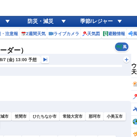
防災・減災
季節/レジャー
報・注意報
2週間天気
ライブカメラ
天気図
避難情報
風
レーダー）
8/7 (金) 13:00 予想
ウ
天
茨城市
笠間市
ひたちなか市
常陸大宮市
那珂市
小美玉市