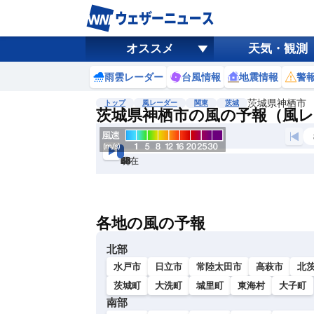
オススメ
天気・観測
雨雲レーダー
台風情報
地震情報
警
茨城県神栖市
トップ
風レーダー
関東
茨城
茨城県神栖市の風の予報（風
現在
6h
12
24
36
48
60
72
各地の風の予報
北部
水戸市
日立市
常陸太田市
高萩市
北
茨城町
大洗町
城里町
東海村
大子町
南部