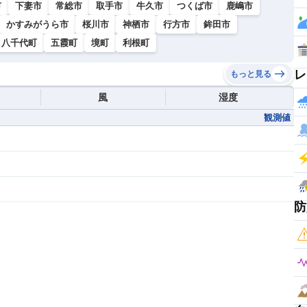
市
下妻市
常総市
取手市
牛久市
つくば市
鹿嶋市
かすみがうら市
桜川市
神栖市
行方市
鉾田市
八千代町
五霞町
境町
利根町
レ
もっと見る
風
湿度
観測値
防