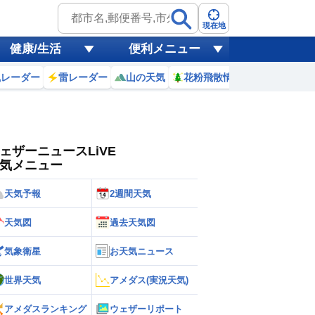
ゲリラ
風
現在地
健康/生活
便利メニュー
黄砂
風レーダー
雷レーダー
山の天気
花粉飛散情報
世界天気
天気
台風
ェザーニュースLiVE
気メニュー
天気予報
2週間天気
天気図
過去天気図
気象衛星
お天気ニュース
世界天気
アメダス(実況天気)
アメダスランキング
ウェザーリポート