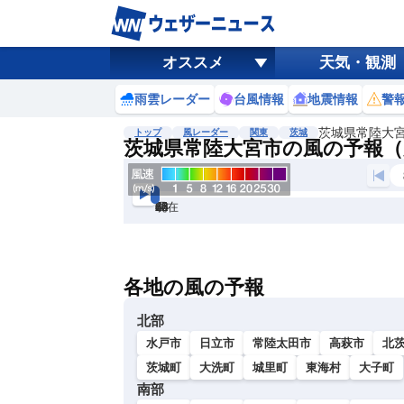
オススメ
天気・観測
雨雲レーダー
台風情報
地震情報
警
茨城県常陸大
トップ
風レーダー
関東
茨城
茨城県常陸大宮市の風の予報（
現在
6h
12
24
36
48
60
72
各地の風の予報
北部
水戸市
日立市
常陸太田市
高萩市
北
茨城町
大洗町
城里町
東海村
大子町
南部