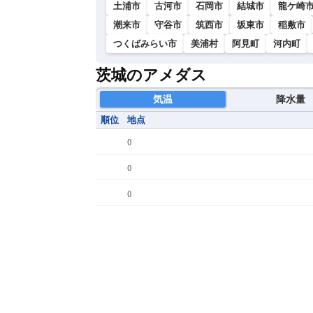
土浦市
古河市
石岡市
結城市
龍ケ崎
潮来市
守谷市
筑西市
坂東市
稲敷市
つくばみらい市
美浦村
阿見町
河内町
茨城のアメダス
気温
降水量
順位
地点
(
)
(
)
(
)