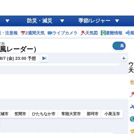
防災・減災
季節/レジャー
報・注意報
2週間天気
ライブカメラ
天気図
避難情報
宮市
風
風レーダー）
8/7 (金) 23:00 予想
ウ
天
茨城市
笠間市
ひたちなか市
常陸大宮市
那珂市
小美玉市