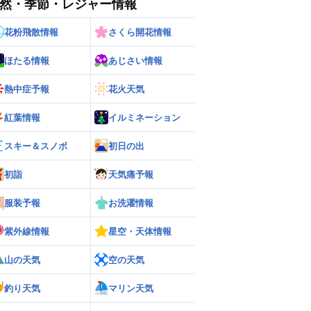
然・季節・レジャー情報
花粉飛散情報
さくら開花情報
ほたる情報
あじさい情報
熱中症予報
花火天気
紅葉情報
イルミネーション
ー
世界の雨雲レーダー
スキー＆スノボ
初日の出
初詣
天気痛予報
服装予報
お洗濯情報
紫外線情報
星空・天体情報
山の天気
空の天気
釣り天気
マリン天気