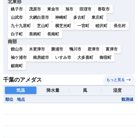
北東部
銚子市
茂原市
東金市
旭市
匝瑳市
香取市
山武市
大網白里市
神崎町
多古町
東庄町
九十九里町
芝山町
横芝光町
一宮町
睦沢町
長生村
白子町
長柄町
長南町
南部
館山市
木更津市
勝浦市
鴨川市
君津市
富津市
袖ケ浦市
南房総市
いすみ市
大多喜町
御宿町
鋸南町
千葉のアメダス
もっと見る
気温
降水量
風
湿度
順位
地点
観測値