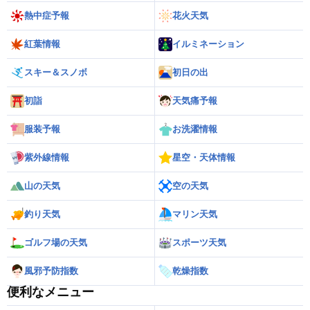
熱中症予報
花火天気
紅葉情報
イルミネーション
スキー＆スノボ
初日の出
初詣
天気痛予報
服装予報
お洗濯情報
紫外線情報
星空・天体情報
山の天気
空の天気
釣り天気
マリン天気
ゴルフ場の天気
スポーツ天気
風邪予防指数
乾燥指数
便利なメニュー