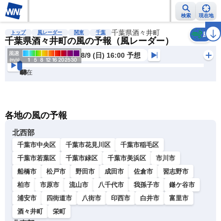
検索
現在地
雨雲レーダー
台風情報
地震情報
千葉県酒々井町
警報・注意報
2週間天気
ラ
トップ
風レーダー
関東
千葉
風
千葉県酒々井町の風の予報（風レーダー）
8/9 (日) 16:00 予想
現在
6h
12
24
36
48
60
72
各地の風の予報
北西部
千葉市中央区
千葉市花見川区
千葉市稲毛区
千葉市若葉区
千葉市緑区
千葉市美浜区
市川市
船橋市
松戸市
野田市
成田市
佐倉市
習志野市
柏市
市原市
流山市
八千代市
我孫子市
鎌ケ谷市
浦安市
四街道市
八街市
印西市
白井市
富里市
酒々井町
栄町