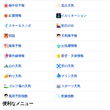
熱中症予報
花火天気
紅葉情報
イルミネーション
スキー＆スノボ
初日の出
初詣
天気痛予報
服装予報
お洗濯情報
紫外線情報
星空・天体情報
山の天気
空の天気
釣り天気
マリン天気
ゴルフ場の天気
スポーツ天気
風邪予防指数
乾燥指数
便利なメニュー