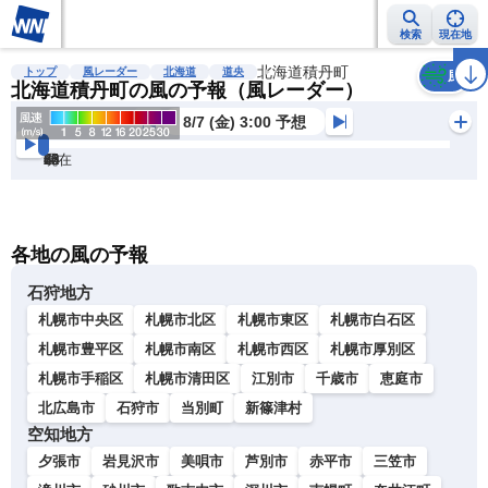
検索
現在地
雨雲レーダー
台風情報
地震情報
北海道積丹町
警報・注意報
2週間天気
ラ
トップ
風レーダー
北海道
道央
風
北海道積丹町の風の予報（風レーダー）
8/7 (金) 3:00 予想
現在
6h
12
24
36
48
60
72
各地の風の予報
石狩地方
札幌市中央区
札幌市北区
札幌市東区
札幌市白石区
札幌市豊平区
札幌市南区
札幌市西区
札幌市厚別区
札幌市手稲区
札幌市清田区
江別市
千歳市
恵庭市
北広島市
石狩市
当別町
新篠津村
空知地方
夕張市
岩見沢市
美唄市
芦別市
赤平市
三笠市