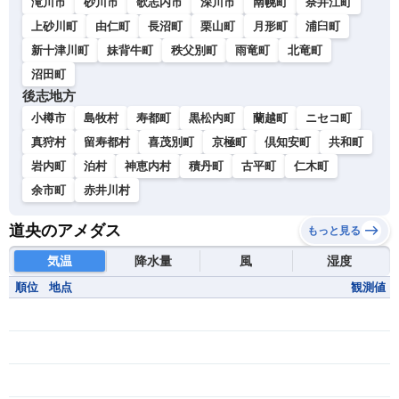
滝川市
砂川市
歌志内市
深川市
南幌町
奈井江町
上砂川町
由仁町
長沼町
栗山町
月形町
浦臼町
新十津川町
妹背牛町
秩父別町
雨竜町
北竜町
沼田町
後志地方
小樽市
島牧村
寿都町
黒松内町
蘭越町
ニセコ町
真狩村
留寿都村
喜茂別町
京極町
倶知安町
共和町
岩内町
泊村
神恵内村
積丹町
古平町
仁木町
余市町
赤井川村
道央のアメダス
もっと見る
気温
降水量
風
湿度
順位
地点
観測値