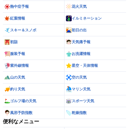
熱中症予報
花火天気
紅葉情報
イルミネーション
スキー＆スノボ
初日の出
初詣
天気痛予報
服装予報
お洗濯情報
紫外線情報
星空・天体情報
山の天気
空の天気
釣り天気
マリン天気
ゴルフ場の天気
スポーツ天気
風邪予防指数
乾燥指数
便利なメニュー