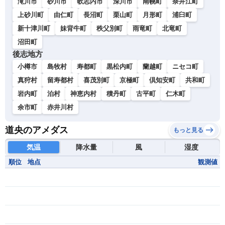
滝川市
砂川市
歌志内市
深川市
南幌町
奈井江町
上砂川町
由仁町
長沼町
栗山町
月形町
浦臼町
新十津川町
妹背牛町
秩父別町
雨竜町
北竜町
沼田町
後志地方
小樽市
島牧村
寿都町
黒松内町
蘭越町
ニセコ町
真狩村
留寿都村
喜茂別町
京極町
倶知安町
共和町
岩内町
泊村
神恵内村
積丹町
古平町
仁木町
余市町
赤井川村
道央のアメダス
もっと見る
気温
降水量
風
湿度
順位
地点
観測値