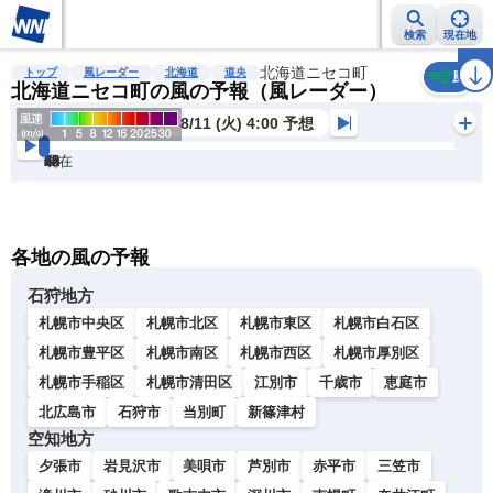
検索
現在地
雨雲レーダー
台風情報
地震情報
北海道ニセコ町
警報・注意報
2週間天気
ラ
トップ
風レーダー
北海道
道央
風
北海道ニセコ町の風の予報（風レーダー）
8/11 (火) 4:00 予想
現在
6h
12
24
36
48
60
72
各地の風の予報
石狩地方
札幌市中央区
札幌市北区
札幌市東区
札幌市白石区
札幌市豊平区
札幌市南区
札幌市西区
札幌市厚別区
札幌市手稲区
札幌市清田区
江別市
千歳市
恵庭市
北広島市
石狩市
当別町
新篠津村
空知地方
夕張市
岩見沢市
美唄市
芦別市
赤平市
三笠市