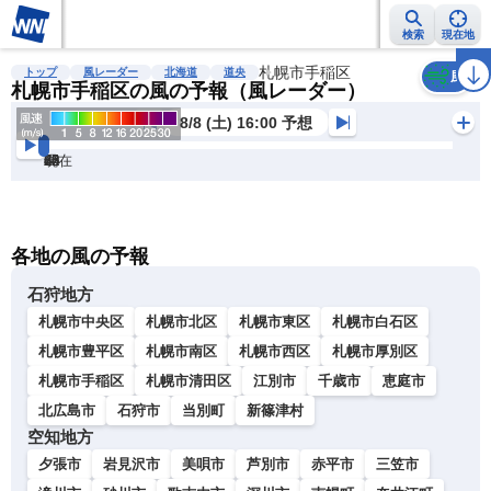
検索
現在地
雨雲レーダー
台風情報
地震情報
札幌市手稲区
警報・注意報
2週間天気
ラ
トップ
風レーダー
北海道
道央
風
札幌市手稲区の風の予報（風レーダー）
8/8 (土) 16:00 予想
現在
6h
12
24
36
48
60
72
各地の風の予報
石狩地方
札幌市中央区
札幌市北区
札幌市東区
札幌市白石区
札幌市豊平区
札幌市南区
札幌市西区
札幌市厚別区
札幌市手稲区
札幌市清田区
江別市
千歳市
恵庭市
北広島市
石狩市
当別町
新篠津村
空知地方
夕張市
岩見沢市
美唄市
芦別市
赤平市
三笠市