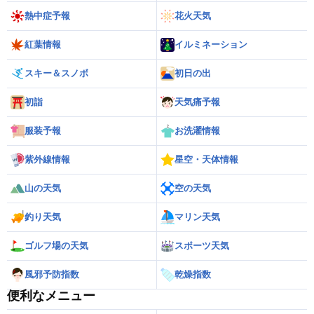
熱中症予報
花火天気
紅葉情報
イルミネーション
スキー＆スノボ
初日の出
初詣
天気痛予報
服装予報
お洗濯情報
紫外線情報
星空・天体情報
山の天気
空の天気
釣り天気
マリン天気
ゴルフ場の天気
スポーツ天気
風邪予防指数
乾燥指数
便利なメニュー