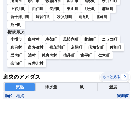
滝川市
砂川市
歌志内市
深川市
南幌町
奈井江町
上砂川町
由仁町
長沼町
栗山町
月形町
浦臼町
新十津川町
妹背牛町
秩父別町
雨竜町
北竜町
沼田町
後志地方
小樽市
島牧村
寿都町
黒松内町
蘭越町
ニセコ町
真狩村
留寿都村
喜茂別町
京極町
倶知安町
共和町
岩内町
泊村
神恵内村
積丹町
古平町
仁木町
余市町
赤井川村
道央のアメダス
もっと見る
気温
降水量
風
湿度
順位
地点
観測値