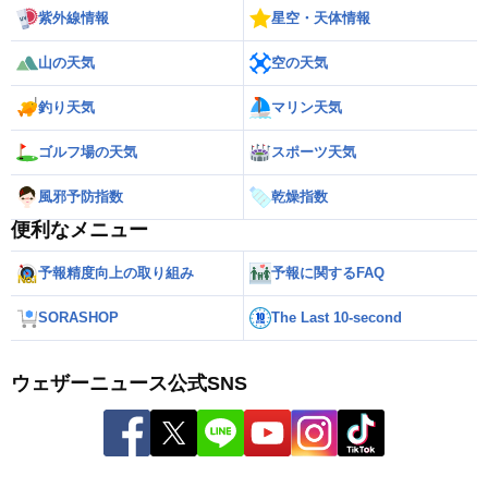
紫外線情報
星空・天体情報
山の天気
空の天気
釣り天気
マリン天気
ゴルフ場の天気
スポーツ天気
風邪予防指数
乾燥指数
便利なメニュー
予報精度向上の取り組み
予報に関するFAQ
SORASHOP
The Last 10-second
ウェザーニュース公式SNS