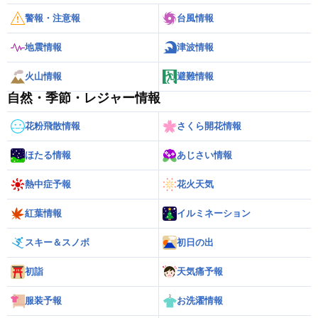
警報・注意報
台風情報
地震情報
津波情報
火山情報
避難情報
自然・季節・レジャー情報
花粉飛散情報
さくら開花情報
ほたる情報
あじさい情報
熱中症予報
花火天気
紅葉情報
イルミネーション
スキー＆スノボ
初日の出
初詣
天気痛予報
服装予報
お洗濯情報