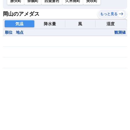
勝央町
奈義町
西粟倉村
久米南町
美咲町
岡山のアメダス
もっと見る
気温
降水量
風
湿度
順位
地点
観測値