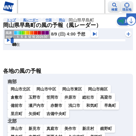
検索
現在地
雨雲レーダー
台風情報
地震情報
岡山県早島町
警報・注意報
2週間天気
ラ
トップ
風レーダー
中国
岡山
風
岡山県早島町の風の予報（風レーダー）
8/9 (日) 4:00 予想
現在
6h
12
24
36
48
60
72
各地の風の予報
南部
岡山市北区
岡山市中区
岡山市東区
岡山市南区
倉敷市
玉野市
笠岡市
井原市
総社市
高梁市
備前市
瀬戸内市
赤磐市
浅口市
和気町
早島町
里庄町
矢掛町
吉備中央町
北部
津山市
新見市
真庭市
美作市
新庄村
鏡野町