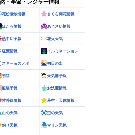
然・季節・レジャー情報
花粉飛散情報
さくら開花情報
ほたる情報
あじさい情報
ー
世界の雨雲レーダー
熱中症予報
花火天気
紅葉情報
イルミネーション
スキー＆スノボ
初日の出
初詣
天気痛予報
服装予報
お洗濯情報
紫外線情報
星空・天体情報
山の天気
空の天気
釣り天気
マリン天気