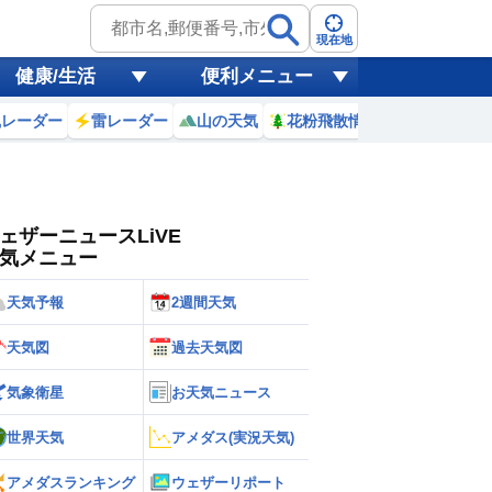
ゲリラ
風
現在地
健康/生活
便利メニュー
黄砂
風レーダー
雷レーダー
山の天気
花粉飛散情報
世界天気
天気
台風
ェザーニュースLiVE
気メニュー
天気予報
2週間天気
天気図
過去天気図
気象衛星
お天気ニュース
世界天気
アメダス(実況天気)
アメダスランキング
ウェザーリポート