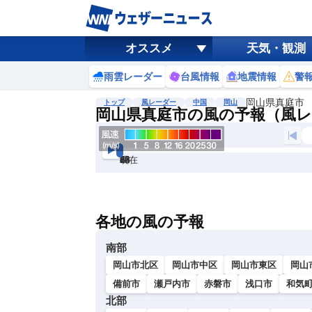
オススメ
天気・観測
雨雲レーダー
台風情報
地震情報
警
岡山県真庭市
トップ
風レーダー
中国
岡山
岡山県真庭市の風の予報（風
現在
6h
12
24
36
48
60
72
各地の風の予報
南部
岡山市北区
岡山市中区
岡山市東区
岡山
備前市
瀬戸内市
赤磐市
浅口市
和気
北部