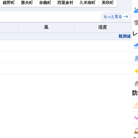
鏡野町
勝央町
奈義町
西粟倉村
久米南町
美咲町
もっと見る
風
湿度
レ
観測値
防