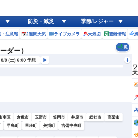
防災・減災
季節/レジャー
報・注意報
2週間天気
ライブカメラ
天気図
避難情報
風
レーダー）
8/8 (土) 6:00 予想
ウ
天
市南区
倉敷市
玉野市
笠岡市
井原市
総社市
高梁市
町
早島町
里庄町
矢掛町
吉備中央町