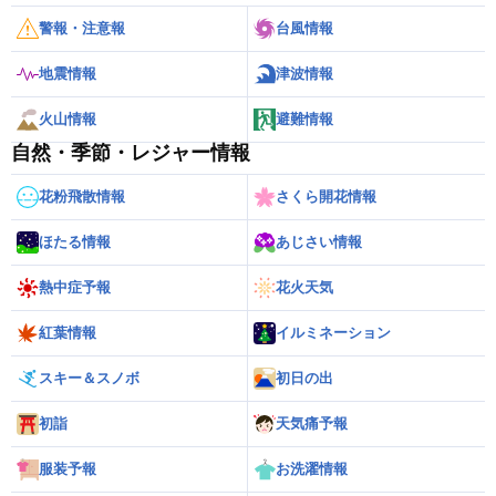
警報・注意報
台風情報
地震情報
津波情報
火山情報
避難情報
自然・季節・レジャー情報
花粉飛散情報
さくら開花情報
ほたる情報
あじさい情報
熱中症予報
花火天気
紅葉情報
イルミネーション
スキー＆スノボ
初日の出
初詣
天気痛予報
服装予報
お洗濯情報