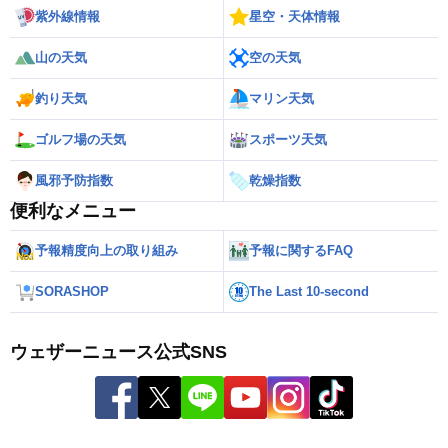
紫外線情報
星空・天体情報
山の天気
空の天気
釣り天気
マリン天気
ゴルフ場の天気
スポーツ天気
風邪予防指数
乾燥指数
便利なメニュー
予報精度向上の取り組み
予報に関するFAQ
SORASHOP
The Last 10-second
ウェザーニュース公式SNS