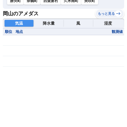
勝央町
奈義町
西粟倉村
久米南町
美咲町
岡山のアメダス
もっと見る
気温
降水量
風
湿度
順位
地点
観測値