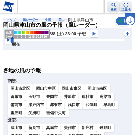
検索
現在地
雨雲レーダー
台風情報
地震情報
岡山県津山市
警報・注意報
2週間天気
ラ
トップ
風レーダー
中国
岡山
風
岡山県津山市の風の予報（風レーダー）
8/8 (土) 23:00 予想
現在
6h
12
24
36
48
60
72
各地の風の予報
南部
岡山市北区
岡山市中区
岡山市東区
岡山市南区
倉敷市
玉野市
笠岡市
井原市
総社市
高梁市
備前市
瀬戸内市
赤磐市
浅口市
和気町
早島町
里庄町
矢掛町
吉備中央町
北部
津山市
新見市
真庭市
美作市
新庄村
鏡野町