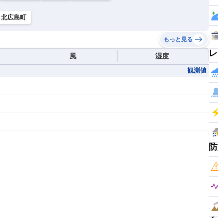
北広島町
もっと見る
レ
風
湿度
観測値
防