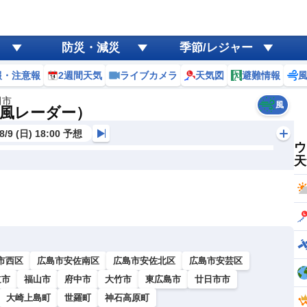
防災・減災
季節/レジャー
報・注意報
2週間天気
ライブカメラ
天気図
避難情報
田市
風
風レーダー）
8/9 (日) 18:00 予想
ウ
天
市西区
広島市安佐南区
広島市安佐北区
広島市安芸区
道市
福山市
府中市
大竹市
東広島市
廿日市市
大崎上島町
世羅町
神石高原町