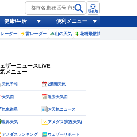
ゲリラ
風
現在地
健康/生活
便利メニュー
黄砂
風レーダー
雷レーダー
山の天気
花粉飛散情報
世界天気
天気
台風
ェザーニュースLiVE
気メニュー
天気予報
2週間天気
天気図
過去天気図
気象衛星
お天気ニュース
世界天気
アメダス(実況天気)
アメダスランキング
ウェザーリポート