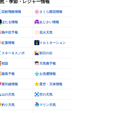
然・季節・レジャー情報
花粉飛散情報
さくら開花情報
ほたる情報
あじさい情報
熱中症予報
花火天気
ー
世界の雨雲レーダー
紅葉情報
イルミネーション
スキー＆スノボ
初日の出
初詣
天気痛予報
服装予報
お洗濯情報
紫外線情報
星空・天体情報
山の天気
空の天気
釣り天気
マリン天気