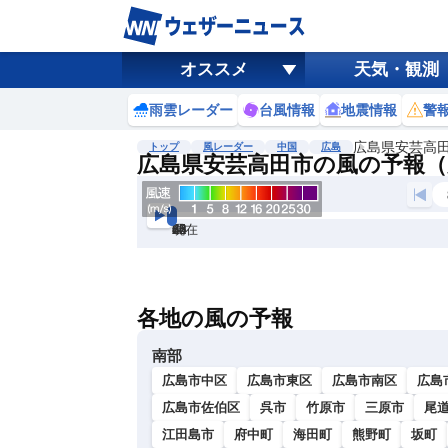
オススメ
天気・観測
雨雲レーダー
台風情報
地震情報
警
広島県安芸高
トップ
風レーダー
中国
広島
広島県安芸高田市の風の予報（
現在
6h
12
24
36
48
60
72
各地の風の予報
南部
広島市中区
広島市東区
広島市南区
広島
広島市佐伯区
呉市
竹原市
三原市
尾
江田島市
府中町
海田町
熊野町
坂町