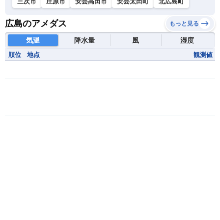
三次市
庄原市
安芸高田市
安芸太田町
北広島町
広島のアメダス
もっと見る
気温
降水量
風
湿度
順位
地点
観測値