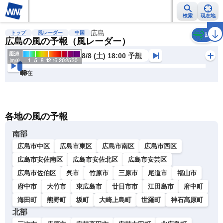
検索
現在地
雨雲レーダー
台風情報
広島
地震情報
警報・注意報
2週間天気
ラ
トップ
風レーダー
中国
風
広島の風の予報（風レーダー）
8/8 (土) 18:00 予想
現在
6h
12
24
36
48
60
72
各地の風の予報
南部
広島市中区
広島市東区
広島市南区
広島市西区
広島市安佐南区
広島市安佐北区
広島市安芸区
広島市佐伯区
呉市
竹原市
三原市
尾道市
福山市
府中市
大竹市
東広島市
廿日市市
江田島市
府中町
海田町
熊野町
坂町
大崎上島町
世羅町
神石高原町
北部