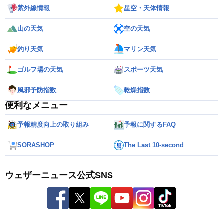
紫外線情報
星空・天体情報
山の天気
空の天気
釣り天気
マリン天気
ゴルフ場の天気
スポーツ天気
風邪予防指数
乾燥指数
便利なメニュー
予報精度向上の取り組み
予報に関するFAQ
SORASHOP
The Last 10-second
ウェザーニュース公式SNS