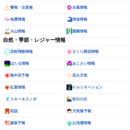
警報・注意報
台風情報
地震情報
津波情報
火山情報
避難情報
自然・季節・レジャー情報
花粉飛散情報
さくら開花情報
ほたる情報
あじさい情報
熱中症予報
花火天気
紅葉情報
イルミネーション
スキー＆スノボ
初日の出
初詣
天気痛予報
服装予報
お洗濯情報