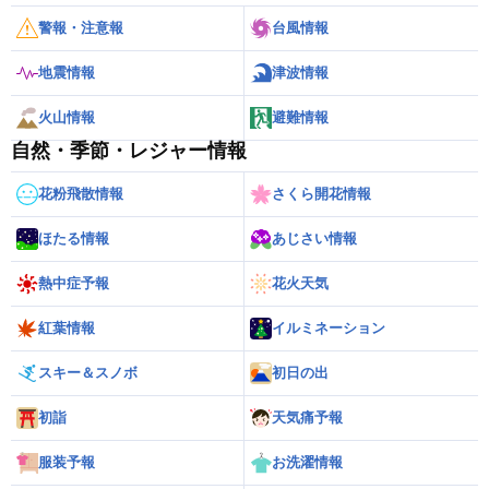
警報・注意報
台風情報
地震情報
津波情報
火山情報
避難情報
自然・季節・レジャー情報
花粉飛散情報
さくら開花情報
ほたる情報
あじさい情報
熱中症予報
花火天気
紅葉情報
イルミネーション
スキー＆スノボ
初日の出
初詣
天気痛予報
服装予報
お洗濯情報