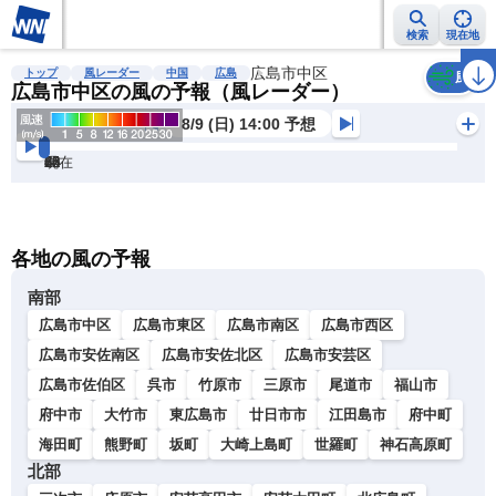
検索
現在地
雨雲レーダー
台風情報
地震情報
広島市中区
警報・注意報
2週間天気
ラ
トップ
風レーダー
中国
広島
風
広島市中区の風の予報（風レーダー）
8/9 (日) 14:00 予想
現在
6h
12
24
36
48
60
72
各地の風の予報
南部
広島市中区
広島市東区
広島市南区
広島市西区
広島市安佐南区
広島市安佐北区
広島市安芸区
広島市佐伯区
呉市
竹原市
三原市
尾道市
福山市
府中市
大竹市
東広島市
廿日市市
江田島市
府中町
海田町
熊野町
坂町
大崎上島町
世羅町
神石高原町
北部