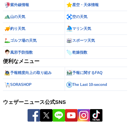
紫外線情報
星空・天体情報
山の天気
空の天気
釣り天気
マリン天気
ゴルフ場の天気
スポーツ天気
風邪予防指数
乾燥指数
便利なメニュー
予報精度向上の取り組み
予報に関するFAQ
SORASHOP
The Last 10-second
ウェザーニュース公式SNS