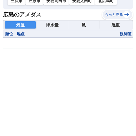
三次市
庄原市
安芸高田市
安芸太田町
北広島町
広島のアメダス
もっと見る
気温
降水量
風
湿度
順位
地点
観測値