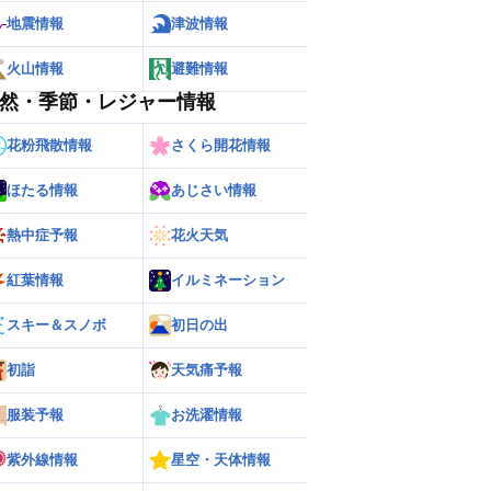
地震情報
津波情報
火山情報
避難情報
然・季節・レジャー情報
花粉飛散情報
さくら開花情報
ほたる情報
あじさい情報
熱中症予報
花火天気
紅葉情報
イルミネーション
ー
世界の雨雲レーダー
スキー＆スノボ
初日の出
初詣
天気痛予報
服装予報
お洗濯情報
紫外線情報
星空・天体情報