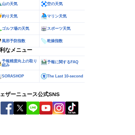
山の天気
空の天気
釣り天気
マリン天気
ゴルフ場の天気
スポーツ天気
風邪予防指数
乾燥指数
利なメニュー
予報精度向上の取り
予報に関するFAQ
組み
SORASHOP
The Last 10-second
ェザーニュース公式SNS