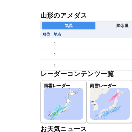
山形のアメダス
気温
降水量
順位
地点
(
)
(
)
(
)
レーダーコンテンツ一覧
雨雲レーダー
雨雪レーダー
お天気ニュース