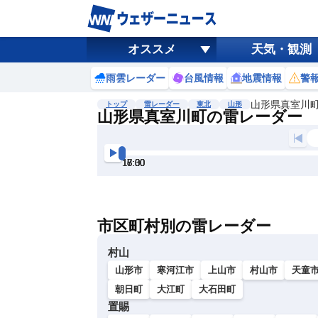
オススメ
天気・観測
雨雲レーダー
台風情報
地震情報
警
山形県真室川
トップ
雷レーダー
東北
山形
山形県真室川町の雷レーダー
地図選択
背景色調整
16:00
16:30
17:00
17:30
18:00
18:30
明
る
い
市区町村別の雷レーダー
暗
い
村山
山形市
寒河江市
上山市
村山市
天童
朝日町
大江町
大石田町
置賜