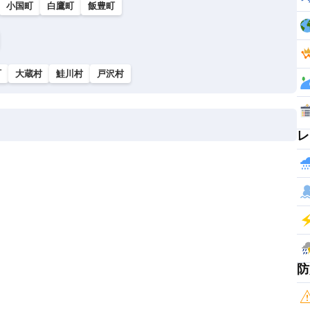
小国町
白鷹町
飯豊町
町
大蔵村
鮭川村
戸沢村
レ
防