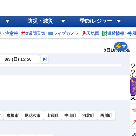
防災・減災
季節/レジャー
報・注意報
2週間天気
ライブカメラ
天気図
避難情報
町
雷
9日18:40現在
8/9 (日) 15:50
ウ
ウ
法
天
市
東根市
尾花沢市
山辺町
中山町
河北町
西川町