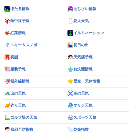
ほたる情報
あじさい情報
熱中症予報
花火天気
紅葉情報
イルミネーション
スキー＆スノボ
初日の出
初詣
天気痛予報
服装予報
お洗濯情報
紫外線情報
星空・天体情報
山の天気
空の天気
釣り天気
マリン天気
ゴルフ場の天気
スポーツ天気
風邪予防指数
乾燥指数