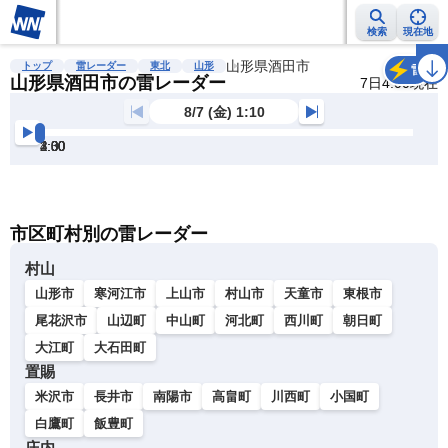
検索
現在地
雨雲レーダー
台風情報
地震情報
山形県酒田市
警報・注意報
2週間天気
ラ
トップ
雷レーダー
東北
山形
雷
山形県酒田市の雷レーダー
7日4:00現在
8/7 (金) 1:10
1:30
2:00
2:30
3:00
3:30
4:00
明
る
い
暗
市区町村別の雷レーダー
い
村山
山形市
寒河江市
上山市
村山市
天童市
東根市
尾花沢市
山辺町
中山町
河北町
西川町
朝日町
大江町
大石田町
置賜
米沢市
長井市
南陽市
高畠町
川西町
小国町
白鷹町
飯豊町
庄内