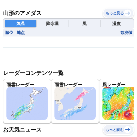
山形のアメダス
もっと見る
気温
降水量
風
湿度
順位
地点
観測値
レーダーコンテンツ一覧
雨雲レーダー
雨雪レーダー
風レーダー
お天気ニュース
もっと読む