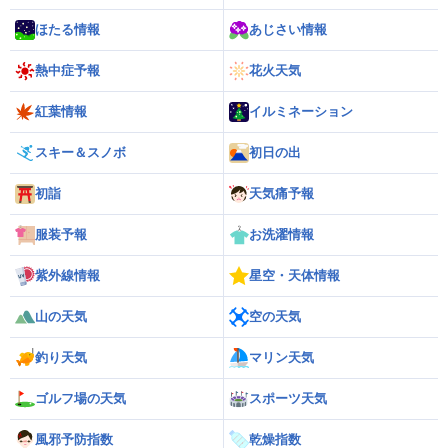
ほたる情報
あじさい情報
熱中症予報
花火天気
紅葉情報
イルミネーション
スキー＆スノボ
初日の出
初詣
天気痛予報
服装予報
お洗濯情報
紫外線情報
星空・天体情報
山の天気
空の天気
釣り天気
マリン天気
ゴルフ場の天気
スポーツ天気
風邪予防指数
乾燥指数