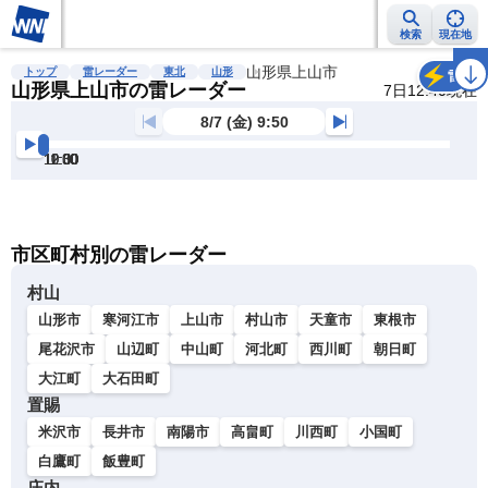
検索
現在地
雨雲レーダー
台風情報
地震情報
山形県上山市
警報・注意報
2週間天気
ラ
トップ
雷レーダー
東北
山形
雷
山形県上山市の雷レーダー
7日12:40現在
8/7 (金) 9:50
10:00
10:30
11:00
11:30
12:00
12:30
明
る
い
暗
市区町村別の雷レーダー
い
村山
山形市
寒河江市
上山市
村山市
天童市
東根市
尾花沢市
山辺町
中山町
河北町
西川町
朝日町
大江町
大石田町
置賜
米沢市
長井市
南陽市
高畠町
川西町
小国町
白鷹町
飯豊町
庄内