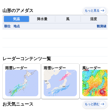
山形のアメダス
もっと見る
気温
降水量
風
湿度
順位
地点
観測値
レーダーコンテンツ一覧
雨雲レーダー
雨雪レーダー
風レーダー
お天気ニュース
もっと読む