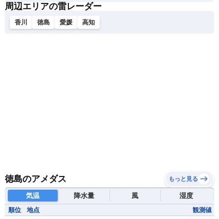
周辺エリアの雷レーダー
香川
徳島
愛媛
高知
徳島のアメダス
もっと見る
気温
降水量
風
湿度
順位
地点
観測値