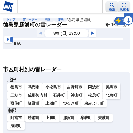
検索
現在地
雨雲レーダー
台風情報
地震情報
徳島県勝浦町
警報・注意報
2週間天気
ラ
トップ
雷レーダー
四国
徳島
雷
徳島県勝浦町の雷レーダー
9日16:40現在
8/9 (日) 13:50
14:00
14:30
15:00
15:30
16:00
16:30
明
る
い
暗
市区町村別の雷レーダー
い
北部
徳島市
鳴門市
小松島市
吉野川市
阿波市
美馬市
三好市
佐那河内村
石井町
神山町
松茂町
北島町
藍住町
板野町
上板町
つるぎ町
東みよし町
南部
阿南市
勝浦町
上勝町
那賀町
牟岐町
美波町
海陽町