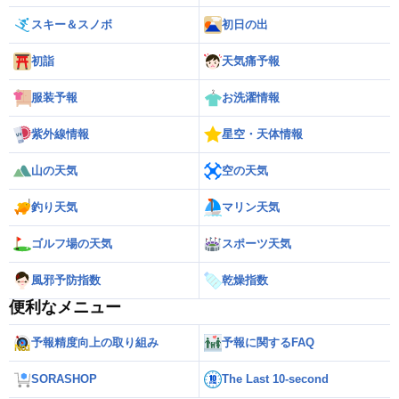
スキー＆スノボ
初日の出
初詣
天気痛予報
服装予報
お洗濯情報
紫外線情報
星空・天体情報
山の天気
空の天気
釣り天気
マリン天気
ゴルフ場の天気
スポーツ天気
風邪予防指数
乾燥指数
便利なメニュー
予報精度向上の取り組み
予報に関するFAQ
SORASHOP
The Last 10-second