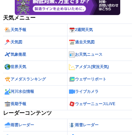
天気メニュー
天気予報
2週間天気
天気図
過去天気図
気象衛星
お天気ニュース
世界天気
アメダス(実況天気)
アメダスランキング
ウェザーリポート
河川水位情報
ライブカメラ
長期予報
ウェザーニュースLiVE
レーダーコンテンツ
雨雲レーダー
雨雪レーダー