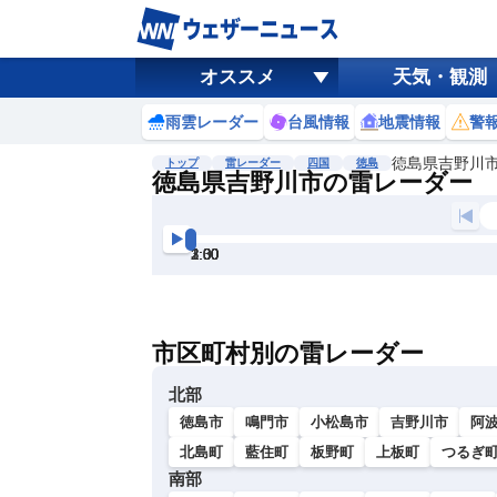
オススメ
天気・観測
雨雲レーダー
台風情報
地震情報
警
徳島県吉野川
トップ
雷レーダー
四国
徳島
徳島県吉野川市の雷レーダー
地図選択
背景色調整
1:00
1:30
2:00
2:30
3:00
3:30
明
る
い
市区町村別の雷レーダー
暗
い
北部
徳島市
鳴門市
小松島市
吉野川市
阿
北島町
藍住町
板野町
上板町
つるぎ
南部