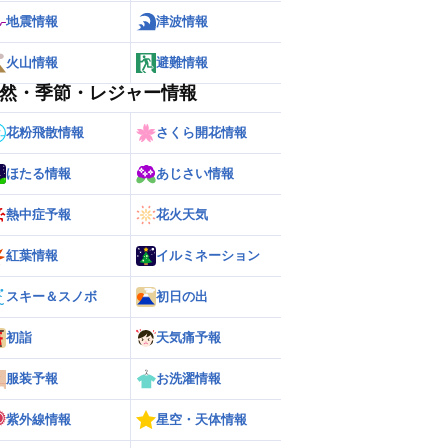
地震情報
津波情報
火山情報
避難情報
然・季節・レジャー情報
花粉飛散情報
さくら開花情報
ほたる情報
あじさい情報
ー
世界の雨雲レーダー
熱中症予報
花火天気
紅葉情報
イルミネーション
スキー＆スノボ
初日の出
初詣
天気痛予報
服装予報
お洗濯情報
紫外線情報
星空・天体情報