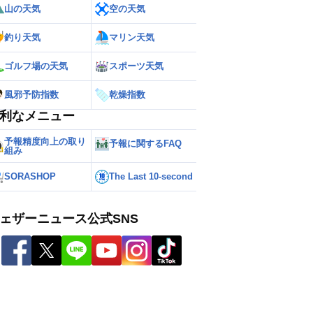
山の天気
空の天気
釣り天気
マリン天気
ゴルフ場の天気
スポーツ天気
風邪予防指数
乾燥指数
利なメニュー
予報精度向上の取り
予報に関するFAQ
組み
SORASHOP
The Last 10-second
ェザーニュース公式SNS