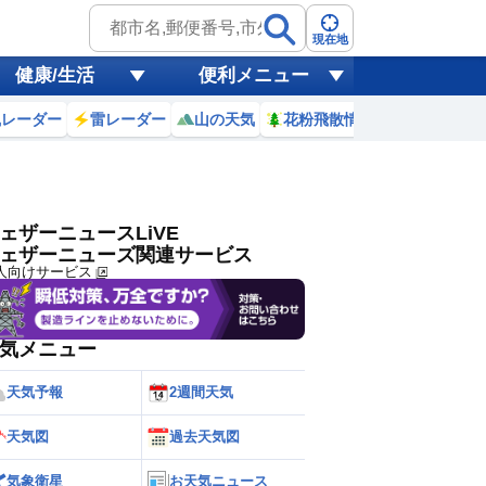
ゲリラ
風
現在地
健康/生活
便利メニュー
黄砂
風レーダー
雷レーダー
山の天気
花粉飛散情報
世界天気
天気
台風
ェザーニュースLiVE
ェザーニューズ関連サービス
人向けサービス
気メニュー
天気予報
2週間天気
天気図
過去天気図
気象衛星
お天気ニュース