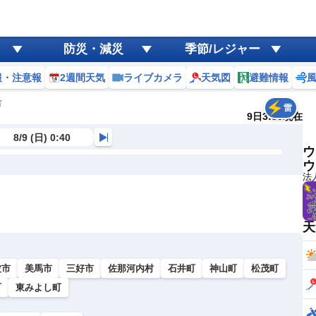
防災・減災
季節/レジャー
報・注意報
2週間天気
ライブカメラ
天気図
避難情報
市
雷
9日3:30現在
8/9 (日) 0:40
ウ
ウ
法
天
波市
美馬市
三好市
佐那河内村
石井町
神山町
松茂町
町
東みよし町