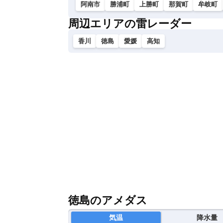
阿南市
勝浦町
上勝町
那賀町
牟岐町
周辺エリアの雷レーダー
香川
徳島
愛媛
高知
徳島のアメダス
気温
降水量