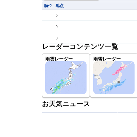
順位
地点
(
)
(
)
(
)
レーダーコンテンツ一覧
雨雲レーダー
雨雪レーダー
お天気ニュース