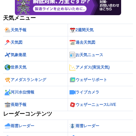
天気メニュー
天気予報
2週間天気
天気図
過去天気図
気象衛星
お天気ニュース
世界天気
アメダス(実況天気)
アメダスランキング
ウェザーリポート
河川水位情報
ライブカメラ
長期予報
ウェザーニュースLiVE
レーダーコンテンツ
雨雲レーダー
雨雪レーダー