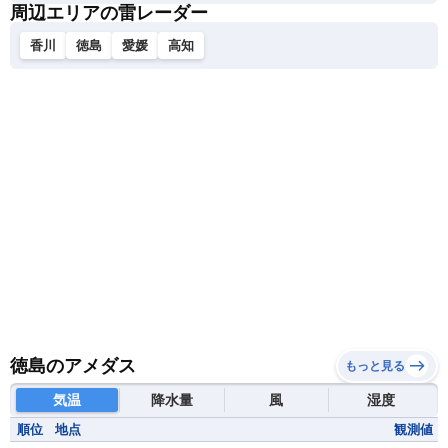
周辺エリアの雷レーダー
香川
徳島
愛媛
高知
徳島のアメダス
もっと見る
気温
降水量
風
湿度
順位
地点
観測値