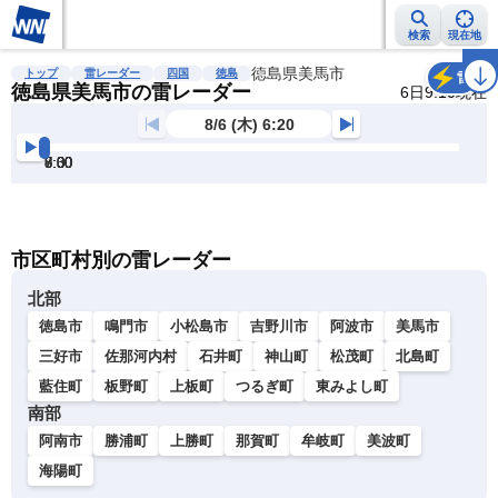
検索
現在地
雨雲レーダー
台風情報
地震情報
徳島県美馬市
警報・注意報
2週間天気
ラ
トップ
雷レーダー
四国
徳島
雷
徳島県美馬市の雷レーダー
6日9:10現在
8/6 (木) 6:20
6:30
7:00
7:30
8:00
8:30
9:00
明
る
い
暗
市区町村別の雷レーダー
い
北部
徳島市
鳴門市
小松島市
吉野川市
阿波市
美馬市
三好市
佐那河内村
石井町
神山町
松茂町
北島町
藍住町
板野町
上板町
つるぎ町
東みよし町
南部
阿南市
勝浦町
上勝町
那賀町
牟岐町
美波町
海陽町