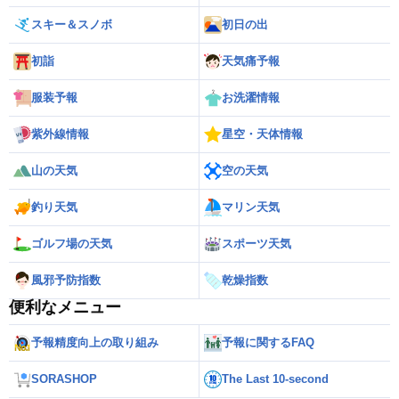
スキー＆スノボ
初日の出
初詣
天気痛予報
服装予報
お洗濯情報
紫外線情報
星空・天体情報
山の天気
空の天気
釣り天気
マリン天気
ゴルフ場の天気
スポーツ天気
風邪予防指数
乾燥指数
便利なメニュー
予報精度向上の取り組み
予報に関するFAQ
SORASHOP
The Last 10-second