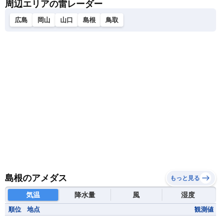
周辺エリアの雷レーダー
広島
岡山
山口
島根
鳥取
島根のアメダス
もっと見る
気温
降水量
風
湿度
順位
地点
観測値