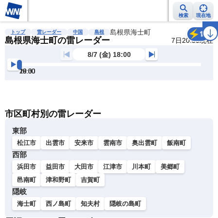
検索
現在地
雨雲レーダー
台風情報
地震情報
島根県海士町
警報・注意報
2週間天気
ラ
トップ
雷レーダー
中国
島根
雷
島根県海士町の雷レーダー
7日20:50現在
8/7 (金) 18:00
18:00
18:30
19:00
19:30
20:00
20:30
明
る
い
暗
市区町村別の雷レーダー
い
東部
松江市
出雲市
安来市
雲南市
奥出雲町
飯南町
西部
浜田市
益田市
大田市
江津市
川本町
美郷町
邑南町
津和野町
吉賀町
隠岐
海士町
西ノ島町
知夫村
隠岐の島町