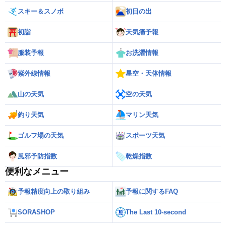
スキー＆スノボ
初日の出
初詣
天気痛予報
服装予報
お洗濯情報
紫外線情報
星空・天体情報
山の天気
空の天気
釣り天気
マリン天気
ゴルフ場の天気
スポーツ天気
風邪予防指数
乾燥指数
便利なメニュー
予報精度向上の取り組み
予報に関するFAQ
SORASHOP
The Last 10-second