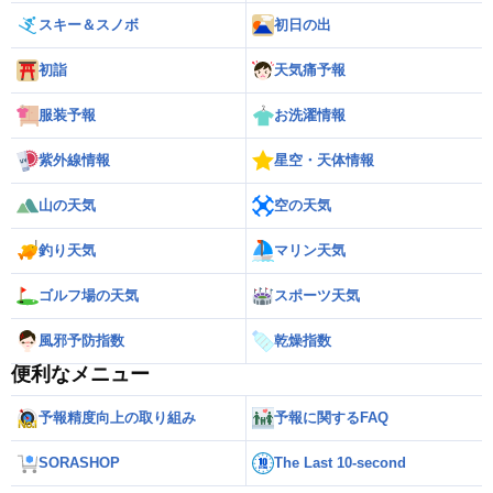
スキー＆スノボ
初日の出
初詣
天気痛予報
服装予報
お洗濯情報
紫外線情報
星空・天体情報
山の天気
空の天気
釣り天気
マリン天気
ゴルフ場の天気
スポーツ天気
風邪予防指数
乾燥指数
便利なメニュー
予報精度向上の取り組み
予報に関するFAQ
SORASHOP
The Last 10-second