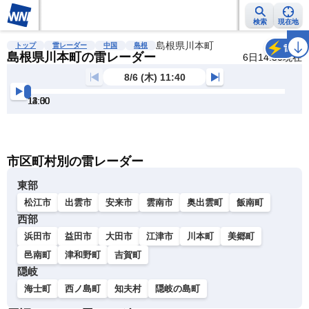
検索
現在地
雨雲レーダー
台風情報
地震情報
島根県川本町
警報・注意報
2週間天気
ラ
トップ
雷レーダー
中国
島根
雷
島根県川本町の雷レーダー
6日14:30現在
8/6 (木) 11:40
12:00
12:30
13:00
13:30
14:00
14:30
明
る
い
暗
市区町村別の雷レーダー
い
東部
松江市
出雲市
安来市
雲南市
奥出雲町
飯南町
西部
浜田市
益田市
大田市
江津市
川本町
美郷町
邑南町
津和野町
吉賀町
隠岐
海士町
西ノ島町
知夫村
隠岐の島町