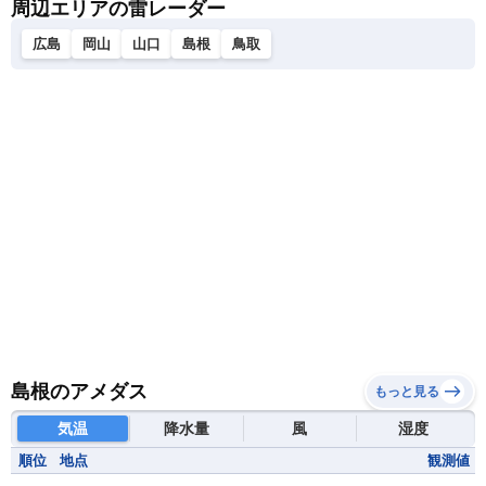
周辺エリアの雷レーダー
広島
岡山
山口
島根
鳥取
島根のアメダス
もっと見る
気温
降水量
風
湿度
順位
地点
観測値