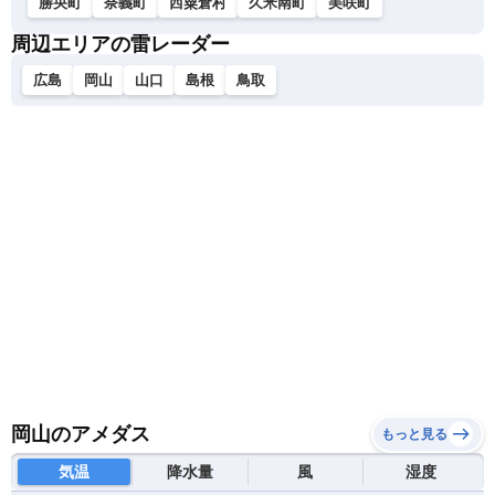
勝央町
奈義町
西粟倉村
久米南町
美咲町
周辺エリアの雷レーダー
広島
岡山
山口
島根
鳥取
岡山のアメダス
もっと見る
気温
降水量
風
湿度