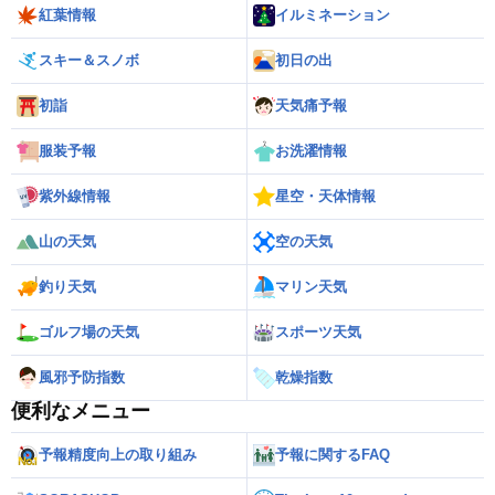
紅葉情報
イルミネーション
スキー＆スノボ
初日の出
初詣
天気痛予報
服装予報
お洗濯情報
紫外線情報
星空・天体情報
山の天気
空の天気
釣り天気
マリン天気
ゴルフ場の天気
スポーツ天気
風邪予防指数
乾燥指数
便利なメニュー
予報精度向上の取り組み
予報に関するFAQ