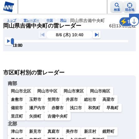
検索
現在地
雨雲レーダー
台風情報
地震情報
岡山県吉備中央町
警報・注意報
2週間天気
ラ
トップ
雷レーダー
中国
岡山
雷
岡山県吉備中央町の雷レーダー
6日13:30現在
8/6 (木) 10:40
11:00
11:30
12:00
12:30
13:00
13:30
明
る
い
暗
市区町村別の雷レーダー
い
南部
岡山市北区
岡山市中区
岡山市東区
岡山市南区
倉敷市
玉野市
笠岡市
井原市
総社市
高梁市
備前市
瀬戸内市
赤磐市
浅口市
和気町
早島町
里庄町
矢掛町
吉備中央町
北部
津山市
新見市
真庭市
美作市
新庄村
鏡野町