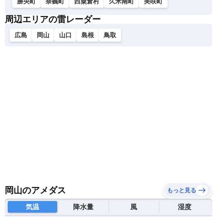
勝央町
奈義町
西粟倉村
久米南町
美咲町
周辺エリアの雷レーダー
広島
岡山
山口
島根
鳥取
岡山のアメダス
もっと見る
気温
降水量
風
湿度