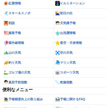
紅葉情報
イルミネーション
スキー＆スノボ
初日の出
初詣
天気痛予報
服装予報
お洗濯情報
紫外線情報
星空・天体情報
山の天気
空の天気
釣り天気
マリン天気
ゴルフ場の天気
スポーツ天気
風邪予防指数
乾燥指数
便利なメニュー
予報精度向上の取り組み
予報に関するFAQ