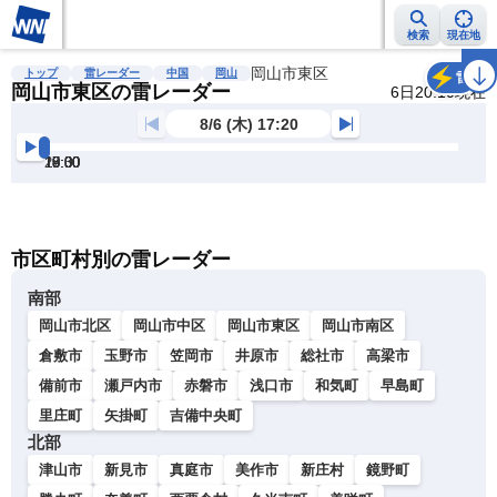
検索
現在地
雨雲レーダー
台風情報
地震情報
岡山市東区
警報・注意報
2週間天気
ラ
トップ
雷レーダー
中国
岡山
雷
岡山市東区の雷レーダー
6日20:10現在
8/6 (木) 17:20
17:30
18:00
18:30
19:00
19:30
20:00
明
る
い
暗
市区町村別の雷レーダー
い
南部
岡山市北区
岡山市中区
岡山市東区
岡山市南区
倉敷市
玉野市
笠岡市
井原市
総社市
高梁市
備前市
瀬戸内市
赤磐市
浅口市
和気町
早島町
里庄町
矢掛町
吉備中央町
北部
津山市
新見市
真庭市
美作市
新庄村
鏡野町