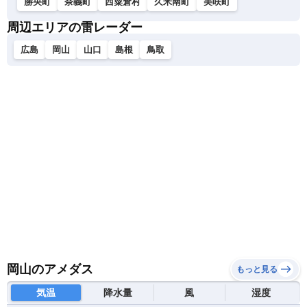
勝央町
奈義町
西粟倉村
久米南町
美咲町
周辺エリアの雷レーダー
広島
岡山
山口
島根
鳥取
岡山のアメダス
もっと見る
気温
降水量
風
湿度