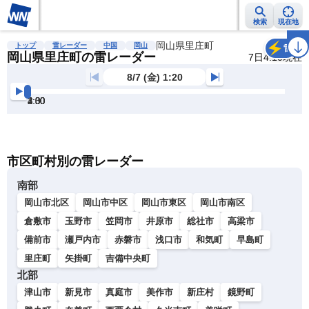
検索
現在地
雨雲レーダー
台風情報
地震情報
岡山県里庄町
警報・注意報
2週間天気
ラ
トップ
雷レーダー
中国
岡山
雷
岡山県里庄町の雷レーダー
7日4:10現在
8/7 (金) 1:20
1:30
2:00
2:30
3:00
3:30
4:00
明
る
い
暗
市区町村別の雷レーダー
い
南部
岡山市北区
岡山市中区
岡山市東区
岡山市南区
倉敷市
玉野市
笠岡市
井原市
総社市
高梁市
備前市
瀬戸内市
赤磐市
浅口市
和気町
早島町
里庄町
矢掛町
吉備中央町
北部
津山市
新見市
真庭市
美作市
新庄村
鏡野町