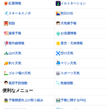
紅葉情報
イルミネーション
スキー＆スノボ
初日の出
初詣
天気痛予報
服装予報
お洗濯情報
紫外線情報
星空・天体情報
山の天気
空の天気
釣り天気
マリン天気
ゴルフ場の天気
スポーツ天気
風邪予防指数
乾燥指数
便利なメニュー
予報精度向上の取り組み
予報に関するFAQ