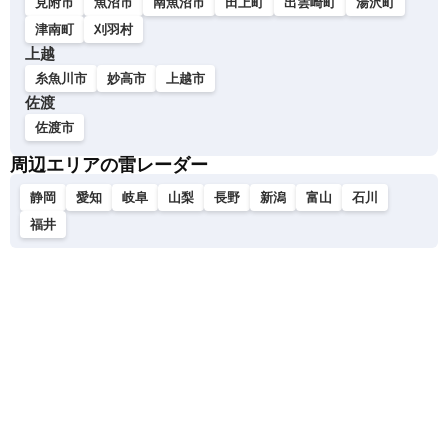
見附市
魚沼市
南魚沼市
田上町
出雲崎町
湯沢町
津南町
刈羽村
上越
糸魚川市
妙高市
上越市
佐渡
佐渡市
周辺エリアの雷レーダー
静岡
愛知
岐阜
山梨
長野
新潟
富山
石川
福井