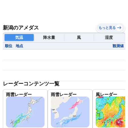
新潟のアメダス
もっと見る
気温
降水量
風
湿度
順位
地点
観測値
レーダーコンテンツ一覧
雨雲レーダー
雨雪レーダー
風レーダー