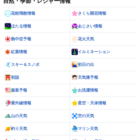
自然・季節・レジャー情報
花粉飛散情報
さくら開花情報
ほたる情報
あじさい情報
熱中症予報
花火天気
紅葉情報
イルミネーション
スキー＆スノボ
初日の出
初詣
天気痛予報
服装予報
お洗濯情報
紫外線情報
星空・天体情報
山の天気
空の天気
釣り天気
マリン天気