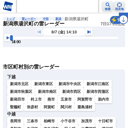
検索
現在地
雨雲レーダー
台風情報
地震情報
新潟県湯沢町
警報・注意報
2週間天気
ラ
トップ
雷レーダー
中部
新潟
雷
新潟県湯沢町の雷レーダー
7日17:00現在
8/7 (金) 14:10
14:30
15:00
15:30
16:00
16:30
17:00
明
る
い
暗
市区町村別の雷レーダー
い
下越
新潟市北区
新潟市東区
新潟市中央区
新潟市江南区
新潟市秋葉区
新潟市南区
新潟市西区
新潟市西蒲区
新発田市
村上市
燕市
五泉市
阿賀野市
胎内市
聖籠町
弥彦村
阿賀町
関川村
粟島浦村
中越
長岡市
三条市
柏崎市
小千谷市
加茂市
十日町市