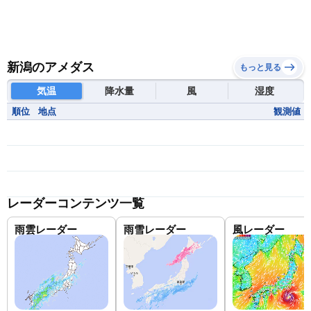
新潟のアメダス
もっと見る
気温
降水量
風
湿度
順位
地点
観測値
レーダーコンテンツ一覧
雨雲レーダー
雨雪レーダー
風レーダー