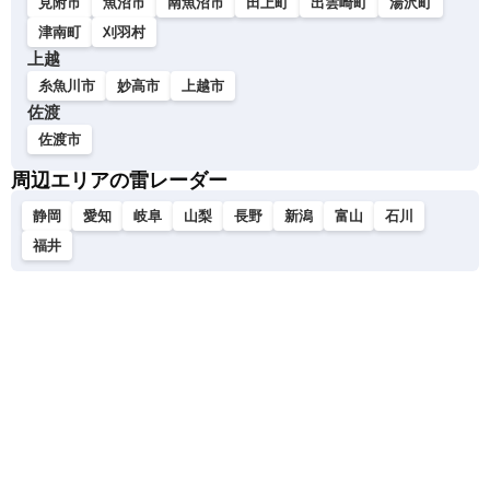
見附市
魚沼市
南魚沼市
田上町
出雲崎町
湯沢町
津南町
刈羽村
上越
糸魚川市
妙高市
上越市
佐渡
佐渡市
周辺エリアの雷レーダー
静岡
愛知
岐阜
山梨
長野
新潟
富山
石川
福井