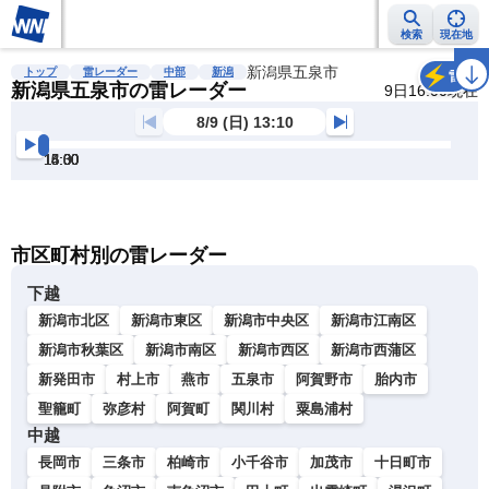
検索
現在地
雨雲レーダー
台風情報
地震情報
新潟県五泉市
警報・注意報
2週間天気
ラ
トップ
雷レーダー
中部
新潟
雷
新潟県五泉市の雷レーダー
9日16:00現在
8/9 (日) 13:10
13:30
14:00
14:30
15:00
15:30
16:00
明
る
い
暗
市区町村別の雷レーダー
い
下越
新潟市北区
新潟市東区
新潟市中央区
新潟市江南区
新潟市秋葉区
新潟市南区
新潟市西区
新潟市西蒲区
新発田市
村上市
燕市
五泉市
阿賀野市
胎内市
聖籠町
弥彦村
阿賀町
関川村
粟島浦村
中越
長岡市
三条市
柏崎市
小千谷市
加茂市
十日町市