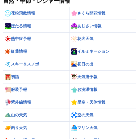
自然・季節・レジャー情報
花粉飛散情報
さくら開花情報
ほたる情報
あじさい情報
熱中症予報
花火天気
紅葉情報
イルミネーション
スキー＆スノボ
初日の出
初詣
天気痛予報
服装予報
お洗濯情報
紫外線情報
星空・天体情報
山の天気
空の天気
釣り天気
マリン天気