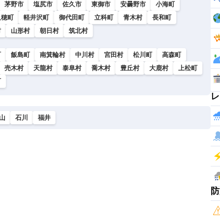
茅野市
塩尻市
佐久市
東御市
安曇野市
小海町
久穂町
軽井沢町
御代田町
立科町
青木村
長和町
村
山形村
朝日村
筑北村
町
飯島町
南箕輪村
中川村
宮田村
松川町
高森町
売木村
天龍村
泰阜村
喬木村
豊丘村
大鹿村
上松町
町
レ
山
石川
福井
防