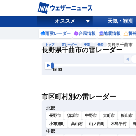
オススメ
天気・観測
雨雲レーダー
台風情報
地震情報
警
長野県千曲市
トップ
雷レーダー
中部
長野
長野県千曲市の雷レーダー
地図選択
背景色調整
17:00
17:30
18:00
18:30
19:00
19:30
明
る
い
市区町村別の雷レーダー
暗
い
北部
長野市
須坂市
中野市
大町市
飯山市
小布施町
高山村
山ノ内町
木島平村
中部