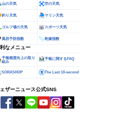
山の天気
空の天気
釣り天気
マリン天気
ゴルフ場の天気
スポーツ天気
風邪予防指数
乾燥指数
利なメニュー
予報精度向上の取り
予報に関するFAQ
組み
SORASHOP
The Last 10-second
ェザーニュース公式SNS