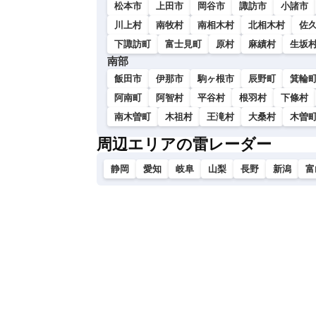
松本市
上田市
岡谷市
諏訪市
小諸市
川上村
南牧村
南相木村
北相木村
佐
下諏訪町
富士見町
原村
麻績村
生坂
南部
飯田市
伊那市
駒ヶ根市
辰野町
箕輪
阿南町
阿智村
平谷村
根羽村
下條村
南木曽町
木祖村
王滝村
大桑村
木曽
周辺エリアの雷レーダー
静岡
愛知
岐阜
山梨
長野
新潟
富