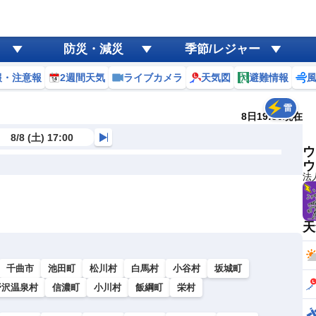
防災・減災
季節/レジャー
報・注意報
2週間天気
ライブカメラ
天気図
避難情報
雷
8日19:50現在
8/8 (土) 17:00
ウ
ウ
法
天
千曲市
池田町
松川村
白馬村
小谷村
坂城町
野沢温泉村
信濃町
小川村
飯綱町
栄村