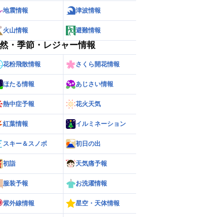
地震情報
津波情報
火山情報
避難情報
然・季節・レジャー情報
花粉飛散情報
さくら開花情報
ほたる情報
あじさい情報
熱中症予報
花火天気
紅葉情報
イルミネーション
スキー＆スノボ
初日の出
初詣
天気痛予報
ー
世界の雨雲レーダー
服装予報
お洗濯情報
紫外線情報
星空・天体情報