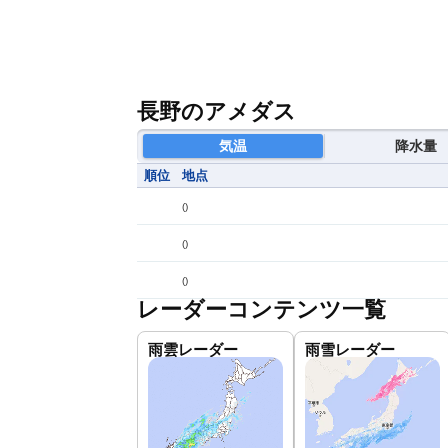
長野のアメダス
気温
降水量
順位
地点
(
)
(
)
(
)
レーダーコンテンツ一覧
雨雲レーダー
雨雪レーダー