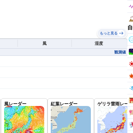
自
もっと見る
風
湿度
観測値
風レーダー
紅葉レーダー
ゲリラ雷雨レーダ