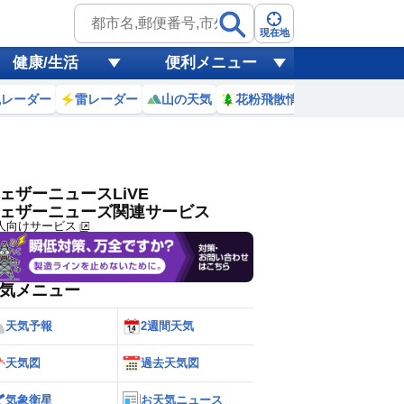
ゲリラ
風
現在地
健康/生活
便利メニュー
黄砂
風レーダー
雷レーダー
山の天気
花粉飛散情報
世界天気
天気
台風
ェザーニュースLiVE
ェザーニューズ関連サービス
人向けサービス
気メニュー
天気予報
2週間天気
天気図
過去天気図
気象衛星
お天気ニュース